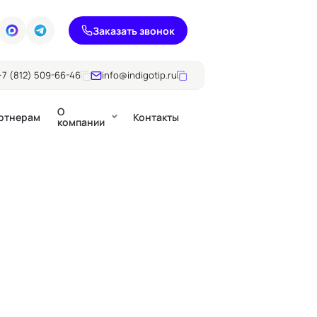
Заказать звонок
+7 (812) 509-66-46
info@indigotip.ru
О
ртнерам
Контакты
компании
Брошюры
Журналы
ючки
Каталоги
Презентации, годовые
е
отчеты