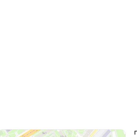
вые карты
ые сертификаты
и плакаты
арты
ки
и, костеры
Бумажные пакеты
 ресторанов
Готовые бумажные пакеты
Печать на фотоб
на окна и двери
Готовые коробки
Печать на самок
на стаканы для
Картонные коробки
пленке
смузи
Оберточная бумага с
Таблички
ню
логотипом
Стенды
ет
ПВД пакеты
Баннеры
ы/Плейтс-листы
Шуберы, обечайки
Печать на холсте
Этикетки для
Шелфтокеры
ты
маркетплейсов
 для бутылок