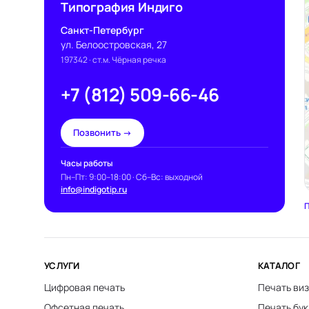
Типография Индиго
Санкт-Петербург
ул. Белоостровская, 27
197342
· ст.м. Чёрная речка
+7 (812) 509-66-46
Позвонить →
Часы работы
Пн–Пт: 9:00–18:00 · Сб–Вс: выходной
info@indigotip.ru
П
УСЛУГИ
КАТАЛОГ
Цифровая печать
Печать виз
Офсетная печать
Печать бу