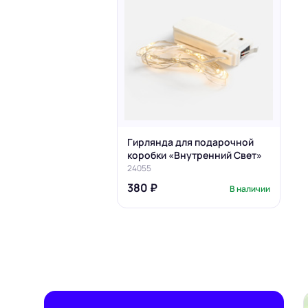
Дипломы
Пластико
Подарочн
Постеры 
Скретч-к
Стикерпа
Бирдекел
Бейджи для гостей
Меню для
Приглашения
Наклейки 
Гирлянда для подарочной
Программы мероприятий
Наклейки 
коробки «Внутренний Свет»
Roll Up конструкции
кофе или 
24055
Х Баннер
Папки-ме
380 ₽
В наличии
Папки-сч
Плейсмат
на стол
Тэйблтен
Этикетки