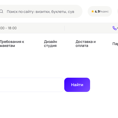
★
4.9
Яндекс
00 – 18:00
Требования к
Дизайн
Доставка и
Па
макетам
студия
оплата
Календари квартальные
Воблеры
купоны
Календари настольные
Диспенсеры
Календари перекидные
Дорхенгеры / Кр
Найти
е игры, колоды
Календари Трио
Некхенгеры
Флажки бумажны
, флаеры
Ценники
Шелфтокеры
 этикетки,
Ярлыки и бирки