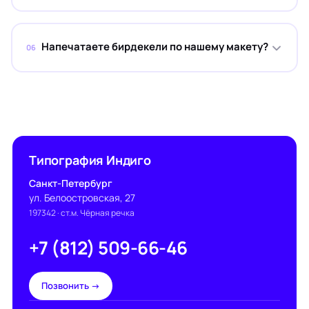
Напечатаете бирдекели по нашему макету?
06
Типография Индиго
Санкт-Петербург
ул. Белоостровская, 27
197342
· ст.м. Чёрная речка
+7 (812) 509-66-46
Позвонить →