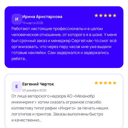
Ирина Аристархова
И
19 марта 2026
Работают настоящие профессионалы и в целом
человеческое отношение, от которого я в шоке. У меня
был срочный заказ и менеджер Сергей как-то смог всё
организовать, что через пару часов мне уже выдали
готовые наклейки. Сам задержался и задержались
ребята…
Евгений Черток
Е
23 декабря 2025
От лица авторского надзора АО «Механобр
инжиниринг» хотим сказать огромное спасибо
коллективу типографии «Индиго» за печать наших
логотипов и принтов. Заказы выполнены быстро
и качественно…