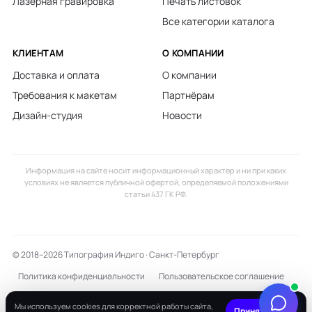
Лазерная гравировка
Печать листовок
Все категории каталога
КЛИЕНТАМ
О КОМПАНИИ
Доставка и оплата
О компании
Требования к макетам
Партнёрам
Дизайн-студия
Новости
Информация на сайте носит информационный характер и ни при каких
условиях не является публичной офертой, определяемой положениями
статьи 437 ГК РФ.
© 2018–2026 Типография Индиго · Санкт-Петербург
Политика конфиденциальности
Пользовательское соглашение
Мы используем cookies для корректной работы сайта,
О файлах Cookie
×
Принять