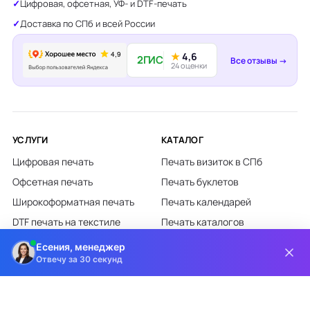
Цифровая, офсетная, УФ- и DTF-печать
Доставка по СПб и всей России
★
4,6
2ГИС
Все отзывы →
24 оценки
УСЛУГИ
КАТАЛОГ
Цифровая печать
Печать визиток в СПб
Офсетная печать
Печать буклетов
Широкоформатная печать
Печать календарей
DTF печать на текстиле
Печать каталогов
Лазерная гравировка
Печать листовок
Есения, менеджер
Отвечу за 30 секунд
Все категории каталога
КЛИЕНТАМ
О КОМПАНИИ