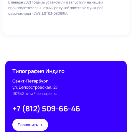
В январе 2021 года мы установили и запустили на нашем
производстве планшетный режущий плоттер с функцией
самонаклада - JWEI LST03-0806RM.
Типография Индиго
Санкт-Петербург
ул. Белоостровская, 27
197342
· ст.м. Чёрная речка
+7 (812) 509-66-46
Позвонить →