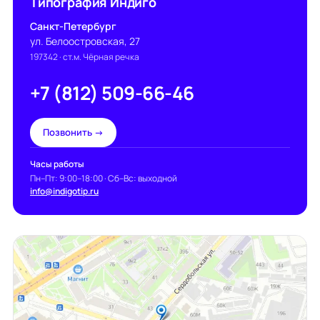
Типография Индиго
Санкт-Петербург
ул. Белоостровская, 27
197342
· ст.м. Чёрная речка
+7 (812) 509-66-46
Позвонить →
Часы работы
Пн–Пт: 9:00–18:00 · Сб–Вс: выходной
info@indigotip.ru