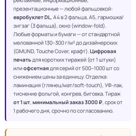
рекламные, информационные,
презентационные — любой фальцовкой:
евробуклет DL
, А4 в 2 фальца, А5, гармошка/
зигзаг (3 фальца), окно (window-fold).
Любые форматы и бумаги — от стандартной
мелованной 130–300 г/м² до дизайнерских
(GMUND, Touche Cover, крафт).
Цифровая
печать
для коротких тиражей (от 1 штуки)
или
офсетная
для серий от 500–1000 шт со
снижением цены за единицу. Отделка:
ламинация (глянец/мат/soft-touch), УФ-лак,
тиснение фольгой, конгрев, биговка. Тираж
от 1 шт
,
минимальный заказ 3000 ₽
, срок от
1 рабочего дня, срочно по согласованию.