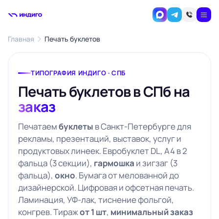
Главная
Печать буклетов
ТИПОГРАФИЯ ИНДИГО · СПБ
Печать буклетов в СПб на
заказ
Печатаем
буклеты
в Санкт-Петербурге для
рекламы, презентаций, выставок, услуг и
продуктовых линеек. Евробуклет DL, А4 в 2
фальца (3 секции),
гармошка
и зигзаг (3
фальца),
окно
. Бумага от мелованной до
дизайнерской. Цифровая и офсетная печать.
Ламинация, УФ-лак, тиснение фольгой,
конгрев. Тираж
от 1 шт
,
минимальный заказ