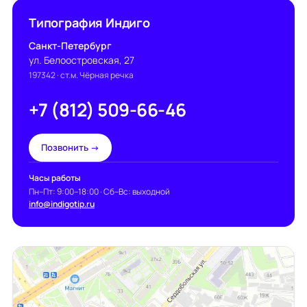
Типография Индиго
Санкт-Петербург
ул. Белоостровская, 27
197342
· ст.м. Чёрная речка
+7 (812) 509-66-46
Позвонить →
Часы работы
Пн–Пт: 9:00–18:00 · Сб–Вс: выходной
info@indigotip.ru