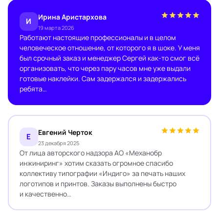
Ирина Аристархова
И
19 марта 2026
Работают настоящие профессионалы и в целом
человеческое отношение, от которого я в шоке. У меня
был срочный заказ и менеджер Сергей как-то смог всё
организовать, что через пару часов мне уже выдали
готовые наклейки. Сам задержался и задержались
ребята…
Евгений Черток
Е
23 декабря 2025
От лица авторского надзора АО «Механобр
инжиниринг» хотим сказать огромное спасибо
коллективу типографии «Индиго» за печать наших
логотипов и принтов. Заказы выполнены быстро
и качественно…