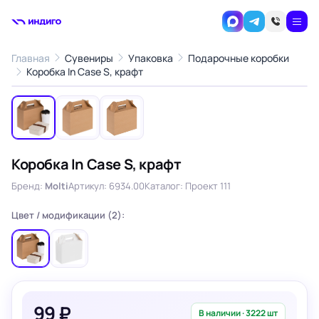
Главная
Сувениры
Упаковка
Подарочные коробки
1
/3
Коробка In Case S, крафт
‹
›
Коробка In Case S, крафт
Бренд:
Molti
Артикул: 6934.00
Каталог: Проект 111
Цвет / модификации (2):
99 ₽
В наличии · 3222 шт