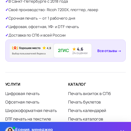
В Санкт-Петербурге с 2018 года
Своё производство: Ricoh 7200X, плоттер, лазер
Срочная печать — от 1 рабочего дня
Цифровая, офсетная, УФ- и DTF-печать
Доставка по СПб и всей России
★
4,6
2ГИС
Все отзывы →
24 оценки
УСЛУГИ
КАТАЛОГ
Цифровая печать
Печать визиток в СПб
Офсетная печать
Печать буклетов
Широкоформатная печать
Печать календарей
DTF печать на текстиле
Печать каталогов
Лазерная гравировка
Печать листовок
Есения, менеджер