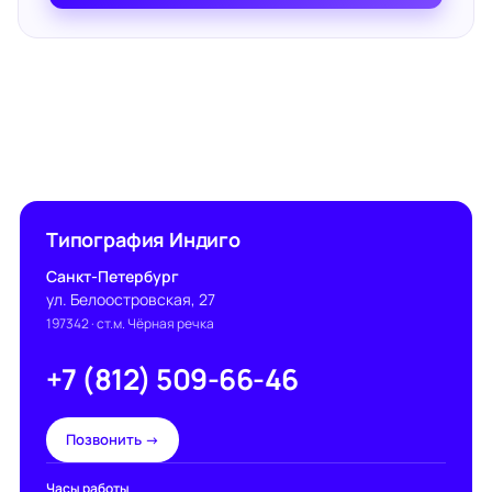
Типография Индиго
Санкт-Петербург
ул. Белоостровская, 27
197342
· ст.м. Чёрная речка
+7 (812) 509-66-46
Позвонить →
Часы работы