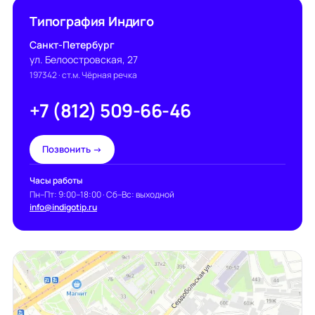
Типография Индиго
Санкт-Петербург
ул. Белоостровская, 27
197342
· ст.м. Чёрная речка
+7 (812) 509-66-46
Позвонить →
Часы работы
Пн–Пт: 9:00–18:00 · Сб–Вс: выходной
info@indigotip.ru