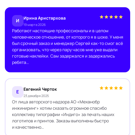
Ирина Аристархова
И
19 марта 2026
Работают настоящие профессионалы и в целом
человеческое отношение, от которого я в шоке. У меня
был срочный заказ и менеджер Сергей как-то смог всё
организовать, что через пару часов мне уже выдали
готовые наклейки. Сам задержался и задержались
ребята…
Евгений Черток
Е
23 декабря 2025
От лица авторского надзора АО «Механобр
инжиниринг» хотим сказать огромное спасибо
коллективу типографии «Индиго» за печать наших
логотипов и принтов. Заказы выполнены быстро
и качественно…