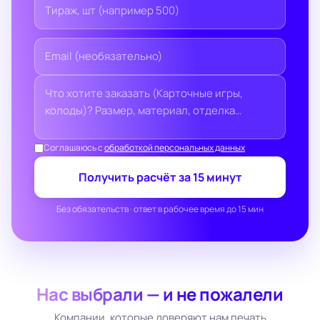
Соглашаюсь с
обработкой персональных данных
Получить расчёт за 15 минут
Без обязательств · ответ в рабочее время до 15 мин
Нас выбрали — и не пожалели
Компании, которые доверяют нам печать