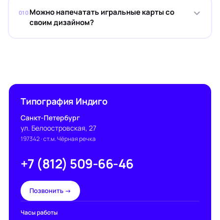
Можно напечатать игральные карты со
010
своим дизайном?
Типография Индиго
Санкт-Петербург
ул. Белоостровская, 27
197342
· ст.м. Чёрная речка
+7 (812) 509-66-46
Позвонить →
Часы работы