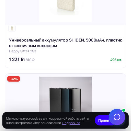
Универсальный аккумулятор SHIDEN, 5000мАч, пластик
с пшеничным волокном
Happy Gifts Extra
1 231 ₽
1 810 ₽
496 шт.
−32%
Мы используем cookies для корректной работы сайта,
×
Принять
анализа трафика и персонализации.
Подробнее