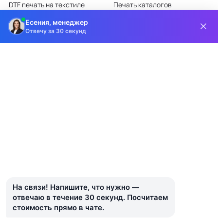
DTF печать на текстиле
Печать каталогов
Лазерная гравировка
Печать листовок
Есения, менеджер
Отвечу за 30 секунд
Все категории каталога
КЛИЕНТАМ
О КОМПАНИИ
Доставка и оплата
О компании
Требования к макетам
Партнёрам
Дизайн-студия
Новости
Информация на сайте носит информационный характер и ни при каких
условиях не является публичной офертой, определяемой положениями
статьи 437 ГК РФ.
На связи! Напишите, что нужно — 
© 2018–2026 Типография Индиго · Санкт-Петербург
отвечаю в течение 30 секунд. Посчитаем 
стоимость прямо в чате.
Политика конфиденциальности
Пользовательское соглашение