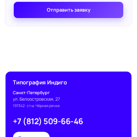
Отправить заявку
Типография Индиго
Санкт-Петербург
ул. Белоостровская, 27
197342
· ст.м. Чёрная речка
+7 (812) 509-66-46