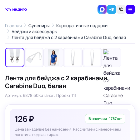
Главная
Сувениры
Корпоративные подарки
Бейджи и аксессуары
1
/6
Лента для бейджа с 2 карабинами Carabine Duo, белая
‹
›
Лента для бейджа с 2 карабинами
Carabine Duo, белая
Артикул: 6878.60
Каталог: Проект 111
126 ₽
В наличии · 1787 шт
Цена за изделие без нанесения. Рассчитаем с нанесением
логотипа под ваш тираж.