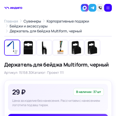
Главная
Сувениры
Корпоративные подарки
Бейджи и аксессуары
1
/6
Держатель для бейджа Multiform, черный
‹
›
Держатель для бейджа Multiform, черный
Артикул: 15158.30
Каталог: Проект 111
29 ₽
В наличии · 37 шт
Цена за изделие без нанесения. Рассчитаем с нанесением
логотипа под ваш тираж.