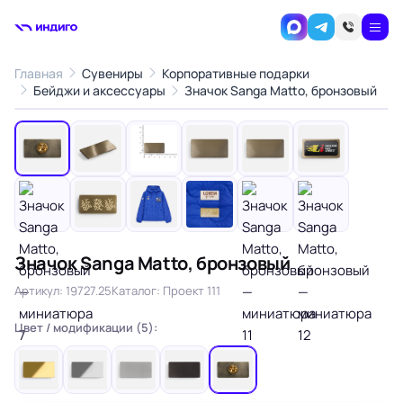
Главная
Сувениры
Корпоративные подарки
1
/12
Бейджи и аксессуары
Значок Sanga Matto, бронзовый
‹
›
Значок Sanga Matto, бронзовый
Артикул: 19727.25
Каталог: Проект 111
Цвет / модификации (5):