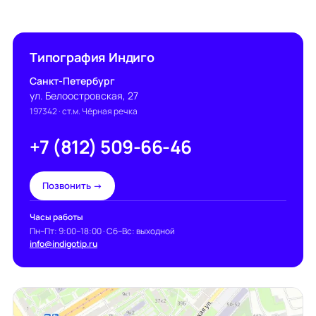
Типография Индиго
Санкт-Петербург
ул. Белоостровская, 27
197342
· ст.м. Чёрная речка
+7 (812) 509-66-46
Позвонить →
Часы работы
Пн–Пт: 9:00–18:00 · Сб–Вс: выходной
info@indigotip.ru