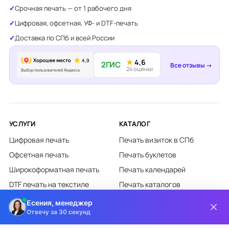
Срочная печать — от 1 рабочего дня
Цифровая, офсетная, УФ- и DTF-печать
Доставка по СПб и всей России
★
4,6
2ГИС
Все отзывы →
24 оценки
УСЛУГИ
КАТАЛОГ
Цифровая печать
Печать визиток в СПб
Офсетная печать
Печать буклетов
Широкоформатная печать
Печать календарей
DTF печать на текстиле
Печать каталогов
Лазерная гравировка
Печать листовок
Есения, менеджер
Отвечу за 30 секунд
Все категории каталога