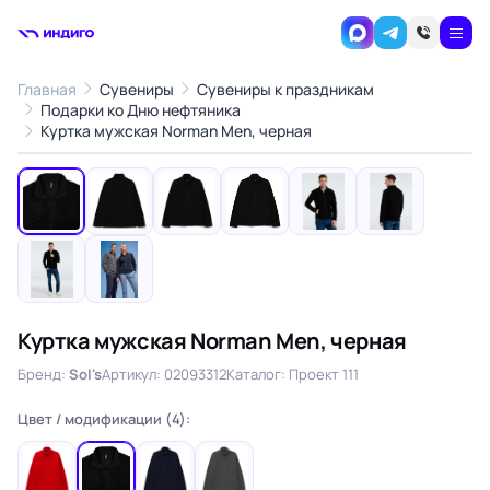
Главная
Сувениры
Сувениры к праздникам
Подарки ко Дню нефтяника
1
/8
Куртка мужская Norman Men, черная
‹
›
Куртка мужская Norman Men, черная
Бренд:
Sol's
Артикул: 02093312
Каталог: Проект 111
Цвет / модификации (4):