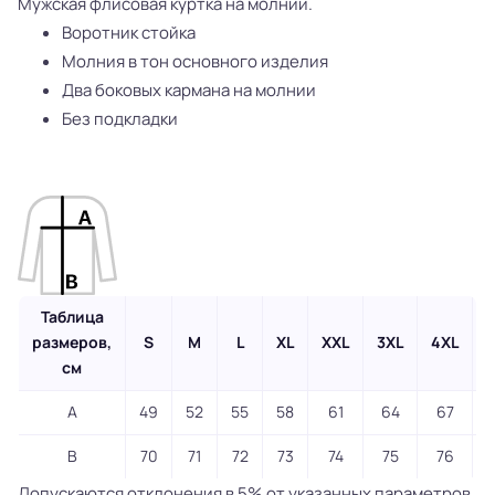
Мужская флисовая куртка на молнии.
Воротник стойка
Молния в тон основного изделия
Два боковых кармана на молнии
Без подкладки
Таблица
размеров,
S
M
L
XL
XXL
3XL
4XL
5
см
A
49
52
55
58
61
64
67
B
70
71
72
73
74
75
76
Допускаются отклонения в 5% от указанных параметров