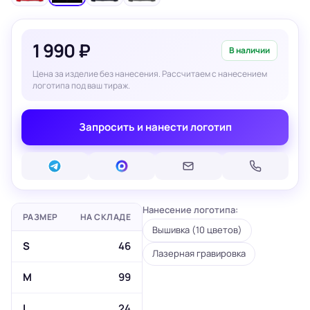
1 990 ₽
В наличии
Цена за изделие без нанесения. Рассчитаем с нанесением
логотипа под ваш тираж.
Запросить и нанести логотип
Нанесение логотипа:
РАЗМЕР
НА СКЛАДЕ
Вышивка (10 цветов)
S
46
Лазерная гравировка
M
99
L
24