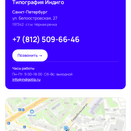
Типография Индиго
Санкт-Петербург
ул. Белоостровская, 27
197342
· ст.м. Чёрная речка
+7 (812) 509-66-46
Позвонить →
Часы работы
Пн–Пт: 9:00–18:00 · Сб–Вс: выходной
info@indigotip.ru