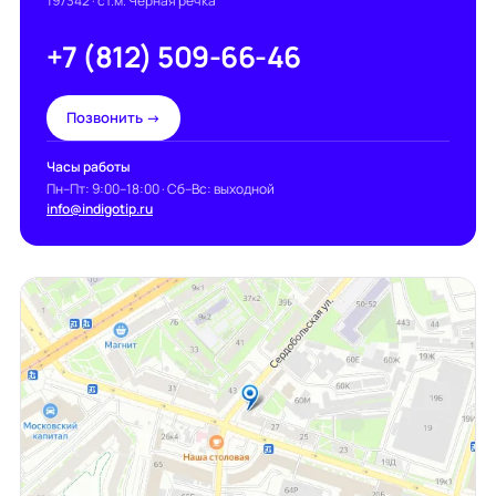
197342
· ст.м. Чёрная речка
+7 (812) 509-66-46
Позвонить →
Часы работы
Пн–Пт: 9:00–18:00 · Сб–Вс: выходной
info@indigotip.ru