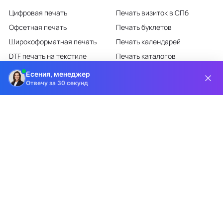
Цифровая печать
Печать визиток в СПб
Офсетная печать
Печать буклетов
Широкоформатная печать
Печать календарей
DTF печать на текстиле
Печать каталогов
Лазерная гравировка
Печать листовок
Есения, менеджер
Отвечу за 30 секунд
Все категории каталога
КЛИЕНТАМ
О КОМПАНИИ
Доставка и оплата
О компании
Требования к макетам
Партнёрам
Дизайн-студия
Новости
Информация на сайте носит информационный характер и ни при каких
условиях не является публичной офертой, определяемой положениями
статьи 437 ГК РФ.