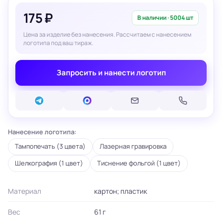
175 ₽
В наличии · 5004 шт
Цена за изделие без нанесения. Рассчитаем с нанесением
логотипа под ваш тираж.
Запросить и нанести логотип
Нанесение логотипа:
Тампопечать (3 цвета)
Лазерная гравировка
Шелкография (1 цвет)
Тиснение фольгой (1 цвет)
Материал
картон; пластик
Вес
61 г