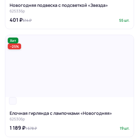
Новогодняя подвеска с подсветкой «Звезда»
625336p
401 ₽
514 ₽
55 шт.
Хит
−25%
Елочная гирлянда с лампочками «Новогодняя»
625306p
1 189 ₽
1 578 ₽
19 шт.