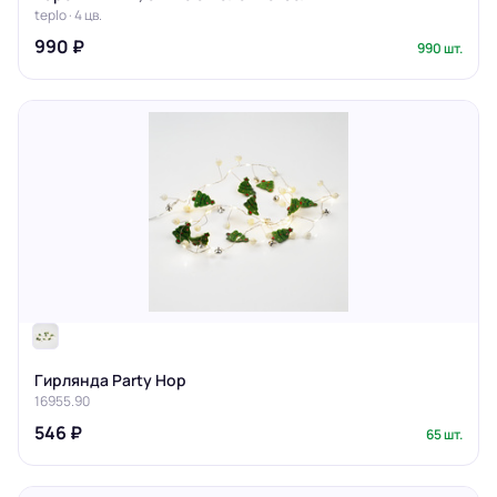
teplo · 4 цв.
990 ₽
990 шт.
Гирлянда Party Hop
16955.90
546 ₽
65 шт.