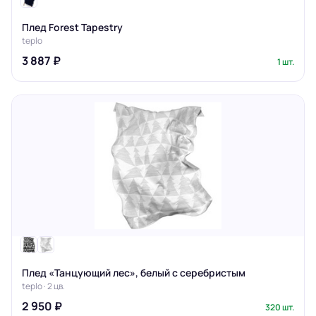
Плед Forest Tapestry
teplo
3 887 ₽
1 шт.
Плед «Танцующий лес», белый с серебристым
teplo · 2 цв.
2 950 ₽
320 шт.