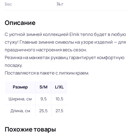
Вес
74 г
Описание
С уютной зимней коллекцией Elnik тепло будет в любую
стужу! Главные зимние символы на узоре изделий — для
праздничного настроения весь сезон.
Резинка на манжетах рукавиц гарантирует комфортную
посадку.
Поставляются в пакете с липким краем.
Размер
S/M
L/XL
Ширина, см
9,5
10,5
Длина, см
25,5
27,5
Похожие товары