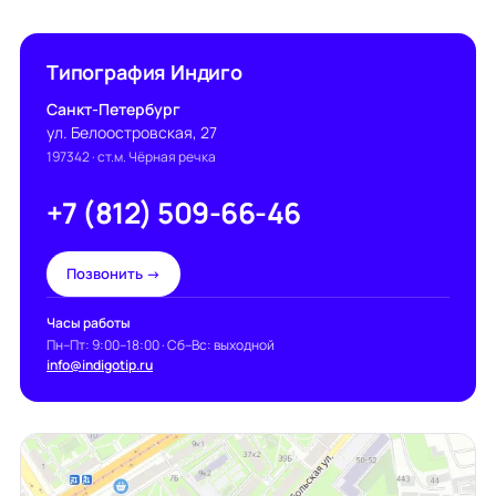
Типография Индиго
Санкт-Петербург
ул. Белоостровская, 27
197342
· ст.м. Чёрная речка
+7 (812) 509-66-46
Позвонить →
Часы работы
Пн–Пт: 9:00–18:00 · Сб–Вс: выходной
info@indigotip.ru