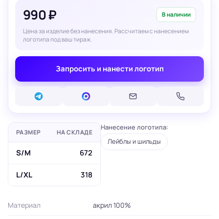
990 ₽
В наличии
Цена за изделие без нанесения. Рассчитаем с нанесением
логотипа под ваш тираж.
Запросить и нанести логотип
Нанесение логотипа:
РАЗМЕР
НА СКЛАДЕ
Лейблы и шильды
S/M
672
L/XL
318
Материал
акрил 100%