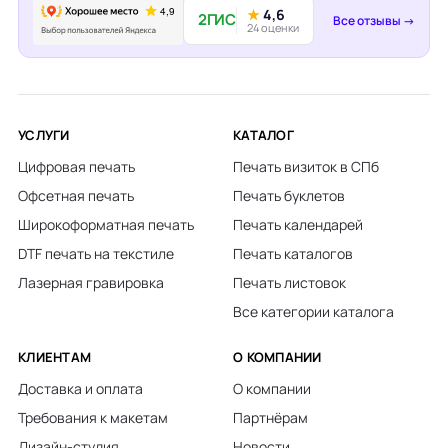
★
4,6
2ГИС
Все отзывы →
24 оценки
УСЛУГИ
КАТАЛОГ
Цифровая печать
Печать визиток в СПб
Офсетная печать
Печать буклетов
Широкоформатная печать
Печать календарей
DTF печать на текстиле
Печать каталогов
Лазерная гравировка
Печать листовок
Все категории каталога
КЛИЕНТАМ
О КОМПАНИИ
Доставка и оплата
О компании
Требования к макетам
Партнёрам
Дизайн-студия
Новости