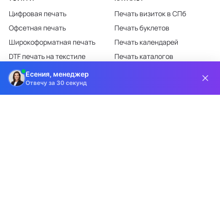
Цифровая печать
Печать визиток в СПб
Офсетная печать
Печать буклетов
Широкоформатная печать
Печать календарей
DTF печать на текстиле
Печать каталогов
Лазерная гравировка
Печать листовок
Есения, менеджер
Отвечу за 30 секунд
Все категории каталога
КЛИЕНТАМ
О КОМПАНИИ
Доставка и оплата
О компании
Требования к макетам
Партнёрам
Дизайн-студия
Новости
Информация на сайте носит информационный характер и ни при каких
условиях не является публичной офертой, определяемой положениями
статьи 437 ГК РФ.