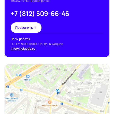
197342
· ст.м. Чёрная речка
+7 (812) 509-66-46
Позвонить →
Часы работы
Пн–Пт: 9:00–18:00 · Сб–Вс: выходной
info@indigotip.ru