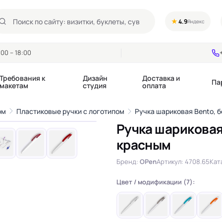
★
4.9
Яндекс
00 – 18:00
Требования к
Дизайн
Доставка и
Па
макетам
студия
оплата
1
/8
ом
Пластиковые ручки с логотипом
Ручка шариковая Bento, 
›
Ручка шариковая 
Календари квартальные
Воблеры
красным
купоны
Календари настольные
Диспенсеры
Календари перекидные
Дорхенгеры / Кр
Бренд:
OPen
Артикул: 4708.65
Кат
е игры, колоды
Календари Трио
Некхенгеры
Флажки бумажны
Цвет / модификации (7):
, флаеры
Ценники
Шелфтокеры
 этикетки,
Ярлыки и бирки