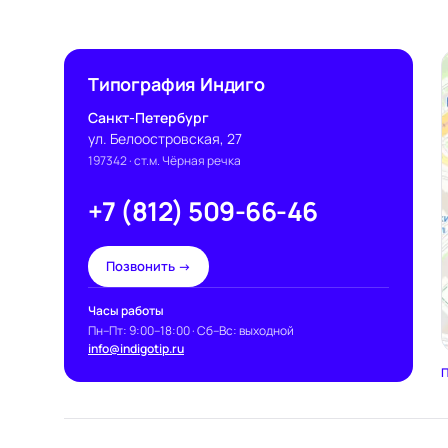
Типография Индиго
Санкт-Петербург
ул. Белоостровская, 27
197342
· ст.м. Чёрная речка
+7 (812) 509-66-46
Позвонить →
Часы работы
Пн–Пт: 9:00–18:00 · Сб–Вс: выходной
info@indigotip.ru
П