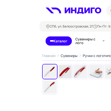
СПб, ул. Белоостровская, 27
Пн-Пт: 9:
Сувениры с
Каталог
лого
Главная
Сувениры
Ручки с логотип
‹
Бланки и формуляры
Билеты, 
Блокноты
Буклеты
Бейджи
Карточны
Визитки
Кубарики
Конверты
Листовки
Ленты для бейджей
Магниты
Папки
Наклейки,
Сертификаты
стикеры
Грамоты
Открытки