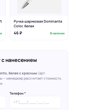
ft
Ручка шариковая Dominanta
Color, белая
46 ₽
ии
В наличии
 с нанесением
nto, белая с красным
(арт.
ты — менеджер рассчитает стоимость
ж.
Телефон *