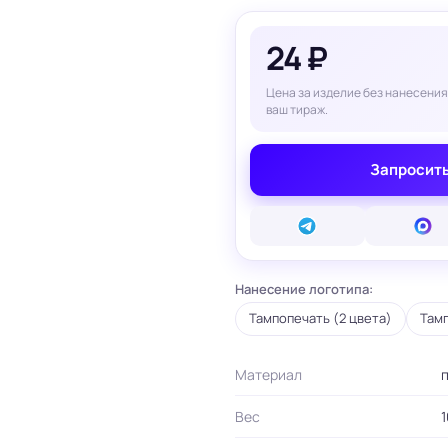
вые карты
ые сертификаты
24 ₽
и плакаты
арты
Цена за изделие без нанесения
ки
ваш тираж.
и, костеры
Бумажные пакеты
Запросить
 ресторанов
Готовые бумажные пакеты
Печать на фотоб
на окна и двери
Готовые коробки
Печать на самок
на стаканы для
Картонные коробки
пленке
смузи
Оберточная бумага с
Таблички
ню
логотипом
Стенды
ет
ПВД пакеты
Баннеры
Нанесение логотипа:
ы/Плейтс-листы
Шуберы, обечайки
Печать на холсте
Этикетки для
Тампопечать (2 цвета)
Тамп
Шелфтокеры
ты
маркетплейсов
 для бутылок
Материал
Вес
1