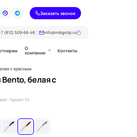
Заказать звонок
+7 (812) 509-66-46
info@indigotip.ru
О
ртнерам
Контакты
компании
белая с красным
Bento, белая с
Брошюры
Журналы
ючки
алог: Проект 111
Каталоги
Презентации, годовые
е
отчеты