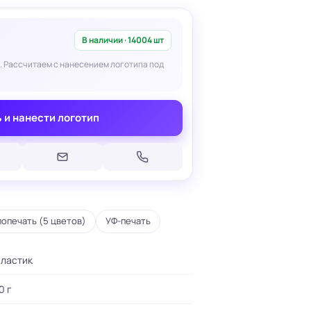
В наличии · 14004 шт
. Рассчитаем с нанесением логотипа под
Печать на кепках
 и нанести логотип
Печать на шопперах
умаге
Печать на футболках
леящейся
Брендирование униформы
Брендирование одежды
Печать на термосах
опечать (5 цветов)
УФ-печать
пластик
0 г