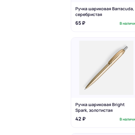
Ручка шариковая Barracuda,
серебристая
65 ₽
В налич
Ручка шариковая Bright
Spark, золотистая
42 ₽
В налич