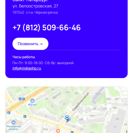
ул. Белоостровская, 27
197342
· ст.м. Чёрная речка
+7 (812) 509-66-46
Позвонить →
Часы работы
Пн–Пт: 9:00–18:00 · Сб–Вс: выходной
info@indigotip.ru