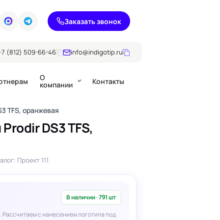
Заказать звонок
+7 (812) 509-66-46
info@indigotip.ru
О
ртнерам
Контакты
компании
S3 TFS, оранжевая
Prodir DS3 TFS,
Брошюры
Журналы
ючки
алог: Проект 111
Каталоги
Презентации, годовые
е
отчеты
В наличии · 791 шт
. Рассчитаем с нанесением логотипа под