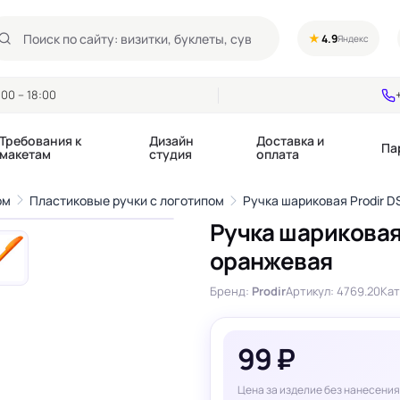
★
4.9
Яндекс
00 – 18:00
Требования к
Дизайн
Доставка и
Па
макетам
студия
оплата
1
/5
ом
Пластиковые ручки с логотипом
Ручка шариковая Prodir D
›
Ручка шариковая 
Календари квартальные
Воблеры
оранжевая
купоны
Календари настольные
Диспенсеры
Календари перекидные
Дорхенгеры / Кр
Бренд:
Prodir
Артикул: 4769.20
Кат
е игры, колоды
Календари Трио
Некхенгеры
Флажки бумажны
, флаеры
Ценники
99 ₽
Шелфтокеры
 этикетки,
Ярлыки и бирки
Цена за изделие без нанесения