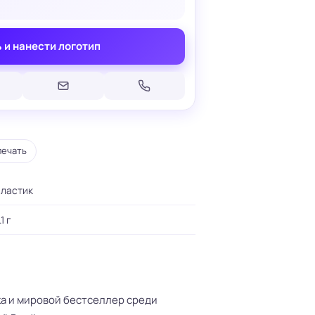
 и нанести логотип
Печать на кепках
Печать на шопперах
умаге
Печать на футболках
леящейся
печать
Брендирование униформы
Брендирование одежды
Печать на термосах
пластик
.1 г
ка и мировой бестселлер среди