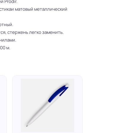
 Prodir.
астикаи матовый металлический
отный.
ся, стержень легко заменить.
нилами.
00 м.