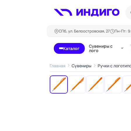
СПб, ул. Белоостровская, 27
Пн-Пт: 9:
Сувениры с
Каталог
лого
Главная
Сувениры
Ручки с логотип
‹
Бланки и формуляры
Билеты, 
Блокноты
Буклеты
Бейджи
Карточны
Визитки
Кубарики
Конверты
Листовки
Ленты для бейджей
Магниты
Папки
Наклейки,
Сертификаты
стикеры
Грамоты
Открытки