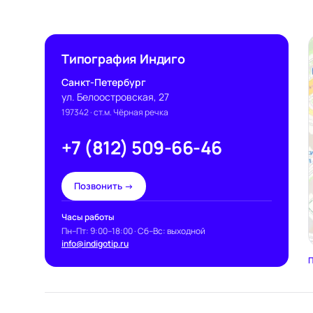
Типография Индиго
Санкт-Петербург
ул. Белоостровская, 27
197342
· ст.м. Чёрная речка
+7 (812) 509-66-46
Позвонить →
Часы работы
Пн–Пт: 9:00–18:00 · Сб–Вс: выходной
info@indigotip.ru
П