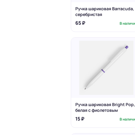
Ручка шариковая Barracuda,
серебристая
65 ₽
В налич
Ручка шариковая Bright Pop,
белая с фиолетовым
15 ₽
В налич