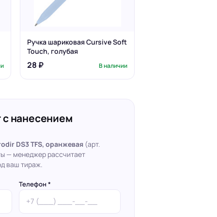
Ручка шариковая Cursive Soft
Touch, голубая
28 ₽
ии
В наличии
 с нанесением
odir DS3 TFS, оранжевая
(арт.
ты — менеджер рассчитает
д ваш тираж.
Телефон *