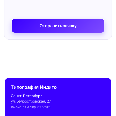
Отправить заявку
Типография Индиго
Санкт-Петербург
ул. Белоостровская, 27
197342
· ст.м. Чёрная речка