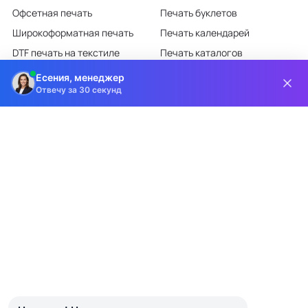
Офсетная печать
Печать буклетов
Широкоформатная печать
Печать календарей
DTF печать на текстиле
Печать каталогов
Лазерная гравировка
Печать листовок
Есения, менеджер
Отвечу за 30 секунд
Все категории каталога
КЛИЕНТАМ
О КОМПАНИИ
Доставка и оплата
О компании
Требования к макетам
Партнёрам
Дизайн-студия
Новости
Информация на сайте носит информационный характер и ни при каких
условиях не является публичной офертой, определяемой положениями
статьи 437 ГК РФ.