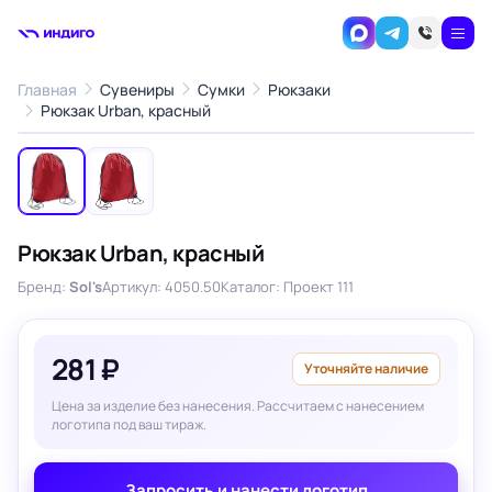
Главная
Сувениры
Сумки
Рюкзаки
1
/2
Рюкзак Urban, красный
‹
›
Рюкзак Urban, красный
Бренд:
Sol's
Артикул: 4050.50
Каталог: Проект 111
281 ₽
Уточняйте наличие
Цена за изделие без нанесения. Рассчитаем с нанесением
логотипа под ваш тираж.
Запросить и нанести логотип