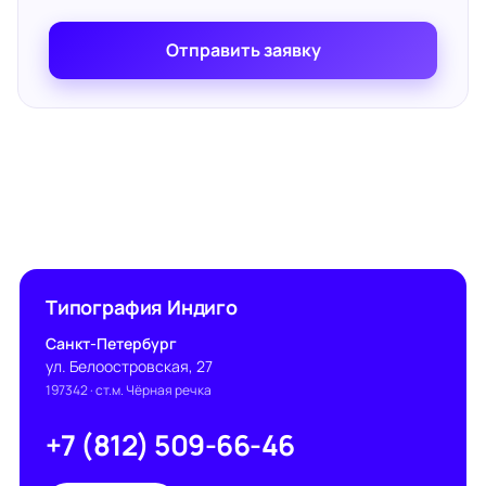
Отправить заявку
Типография Индиго
Санкт-Петербург
ул. Белоостровская, 27
197342
· ст.м. Чёрная речка
+7 (812) 509-66-46