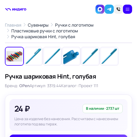
Главная
Сувениры
Ручки с логотипом
Пластиковые ручки с логотипом
1
/6
Ручка шариковая Hint, голубая
‹
›
Ручка шариковая Hint, голубая
Бренд:
OPen
Артикул: 3319.44
Каталог: Проект 111
24 ₽
В наличии · 2737 шт
Цена за изделие без нанесения. Рассчитаем с нанесением
логотипа под ваш тираж.