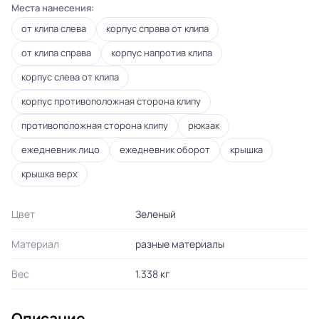
Места нанесения:
от клипа слева
корпус справа от клипа
от клипа справа
корпус напротив клипа
корпус слева от клипа
корпус противоположная сторона клипу
противоположная сторона клипу
рюкзак
ежедневник лицо
ежедневник оборот
крышка
крышка верх
Цвет
Зеленый
Материал
разные материалы
Вес
1.338 кг
Описание