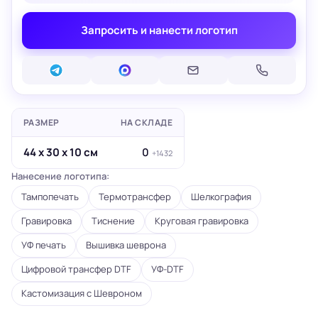
Запросить и нанести логотип
РАЗМЕР
НА СКЛАДЕ
44 х 30 х 10 см
0
+1432
Нанесение логотипа:
Тампопечать
Термотрансфер
Шелкография
Гравировка
Тиснение
Круговая гравировка
УФ печать
Вышивка шеврона
Цифровой трансфер DTF
УФ-DTF
Кастомизация с Шевроном