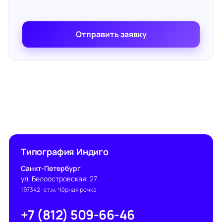
Отправить заявку
Типография Индиго
Санкт-Петербург
ул. Белоостровская, 27
197342
· ст.м. Чёрная речка
+7 (812) 509-66-46