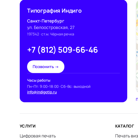
Типография Индиго
Санкт-Петербург
ул. Белоостровская, 27
197342
· ст.м. Чёрная речка
+7 (812) 509-66-46
Позвонить →
Часы работы
Пн–Пт: 9:00–18:00 · Сб–Вс: выходной
info@indigotip.ru
П
УСЛУГИ
КАТАЛОГ
Цифровая печать
Печать виз