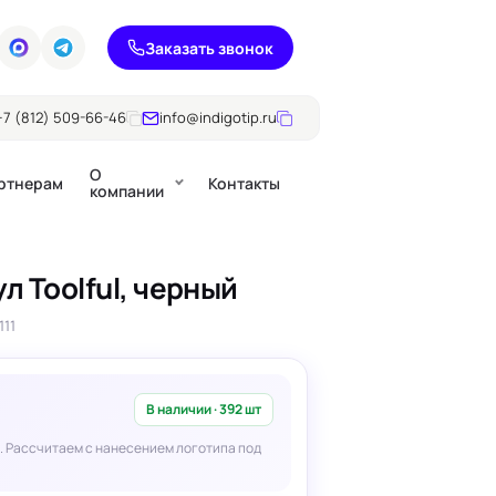
Заказать звонок
+7 (812) 509-66-46
info@indigotip.ru
О
ртнерам
Контакты
компании
л Toolful, черный
Брошюры
111
Журналы
ючки
Каталоги
Презентации, годовые
е
отчеты
В наличии · 392 шт
. Рассчитаем с нанесением логотипа под