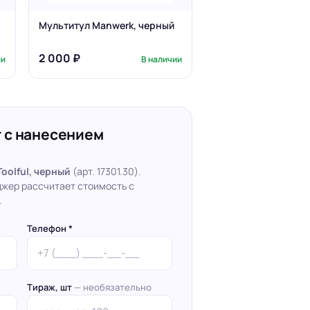
Мультитул Manwerk, черный
2 000 ₽
ии
В наличии
 с нанесением
oolful, черный
(арт. 17301.30).
джер рассчитает стоимость с
.
Телефон *
Тираж, шт
— необязательно