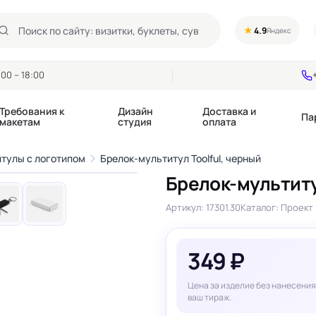
★
4.9
Яндекс
00 – 18:00
Требования к
Дизайн
Доставка и
Па
макетам
студия
оплата
1
/6
тулы с логотипом
Брелок-мультитул Toolful, черный
›
Брелок-мультиту
Календари квартальные
Воблеры
купоны
Артикул: 17301.30
Каталог: Проект 
Календари настольные
Диспенсеры
Календари перекидные
Дорхенгеры / Кр
е игры, колоды
Календари Трио
Некхенгеры
349 ₽
Флажки бумажны
, флаеры
Ценники
Шелфтокеры
Цена за изделие без нанесения
 этикетки,
Ярлыки и бирки
ваш тираж.