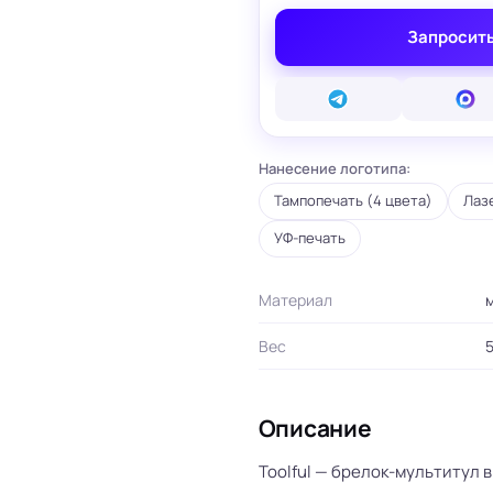
вые карты
Запросить
ые сертификаты
и плакаты
арты
ки
Нанесение логотипа:
и, костеры
Бумажные пакеты
 ресторанов
Готовые бумажные пакеты
Тампопечать (4 цвета)
Лаз
Печать на фотоб
на окна и двери
Готовые коробки
Печать на самок
УФ-печать
на стаканы для
Картонные коробки
пленке
смузи
Оберточная бумага с
Таблички
ню
логотипом
Стенды
Материал
ет
ПВД пакеты
Баннеры
ы/Плейтс-листы
Шуберы, обечайки
Печать на холсте
Вес
5
Этикетки для
Шелфтокеры
ты
маркетплейсов
 для бутылок
Описание
Toolful — брелок-мультитул 