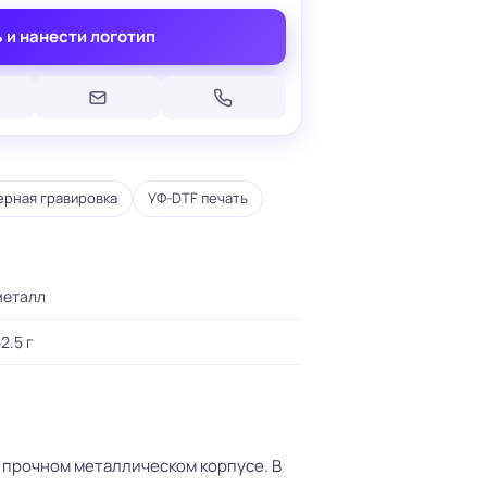
 и нанести логотип
Печать на кепках
ерная гравировка
Печать на шопперах
УФ-DTF печать
умаге
Печать на футболках
леящейся
Брендирование униформы
Брендирование одежды
Печать на термосах
металл
2.5 г
в прочном металлическом корпусе. В