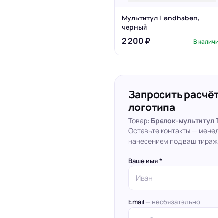
Мультитул Handhaben,
черный
2 200 ₽
В налич
Запросить расчёт
логотипа
Товар:
Брелок-мультитул T
Оставьте контакты — мене
нанесением под ваш тираж
Ваше имя *
Email
— необязательно