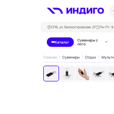
СПб, ул. Белоостровская, 27
Пн-Пт: 9:
Сувениры с
Каталог
лого
Главная
Сувениры
Отдых
Мульти
‹
Бланки и формуляры
Билеты, 
Блокноты
Буклеты
Бейджи
Карточны
Визитки
Кубарики
Конверты
Листовки
Ленты для бейджей
Магниты
Папки
Наклейки,
Сертификаты
стикеры
Грамоты
Открытки