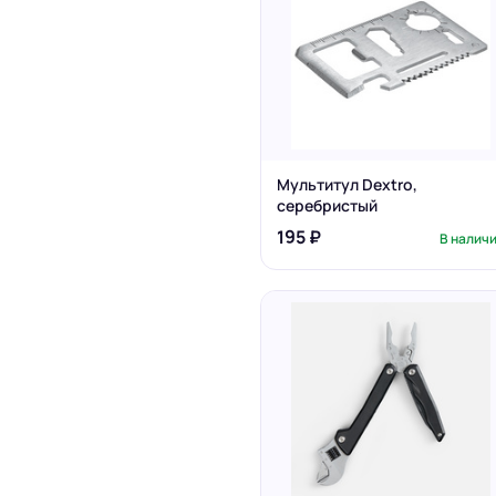
Мультитул Dextro,
серебристый
195 ₽
В налич