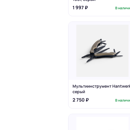
1 997 ₽
В налич
Мультиинструмент Hantwerk
серый
2 750 ₽
В налич