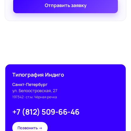
Отправить заявку
Типография Индиго
Санкт-Петербург
ул. Белоостровская, 27
197342
· ст.м. Чёрная речка
+7 (812) 509-66-46
Позвонить →