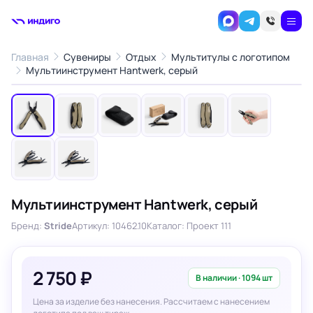
Главная
Сувениры
Отдых
Мультитулы с логотипом
1
/8
Мультиинструмент Hantwerk, серый
‹
›
Мультиинструмент Hantwerk, серый
Бренд:
Stride
Артикул: 10462.10
Каталог: Проект 111
2 750 ₽
В наличии · 1094 шт
Цена за изделие без нанесения. Рассчитаем с нанесением