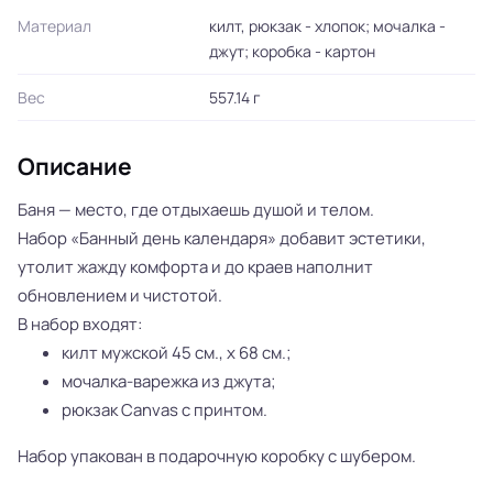
Материал
килт, рюкзак - хлопок; мочалка -
джут; коробка - картон
Вес
557.14 г
Описание
Баня — место, где отдыхаешь душой и телом.
Набор «Банный день календаря» добавит эстетики,
утолит жажду комфорта и до краев наполнит
обновлением и чистотой.
В набор входят:
килт мужской 45 см., х 68 см.;
мочалка-варежка из джута;
рюкзак Canvas с принтом.
Набор упакован в подарочную коробку с шубером.