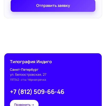
Отправить заявку
Типография Индиго
Санкт-Петербург
ул. Белоостровская, 27
197342
· ст.м. Чёрная речка
+7 (812) 509-66-46
Позвонить →