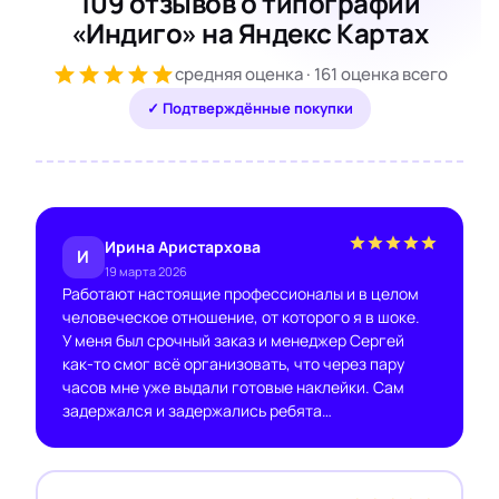
109 отзывов о типографии
«Индиго» на Яндекс Картах
средняя оценка · 161 оценка всего
✓ Подтверждённые покупки
Ирина Аристархова
И
19 марта 2026
Работают настоящие профессионалы и в целом
человеческое отношение, от которого я в шоке.
У меня был срочный заказ и менеджер Сергей
как-то смог всё организовать, что через пару
часов мне уже выдали готовые наклейки. Сам
задержался и задержались ребята…