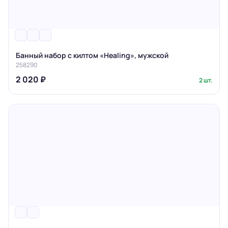
Банный набор с килтом «Healing», мужской
258290
2 020 ₽
2 шт.