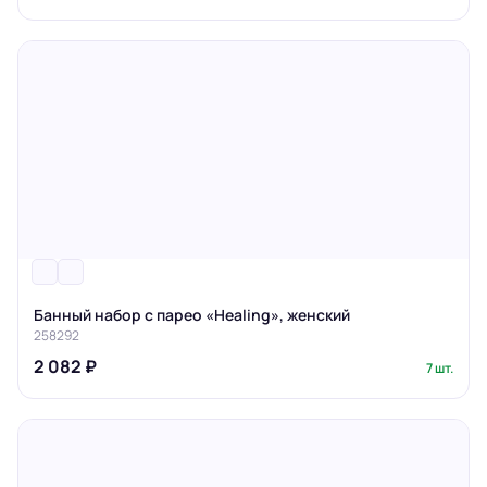
Банный набор с парео «Healing», женский
258292
2 082 ₽
7 шт.