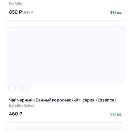
Eat&Bite
850 ₽
1 081 ₽
885 шт.
Чай черный «Банный королевский», серия «Essence»
Eat&Bite Select
460 ₽
998 шт.