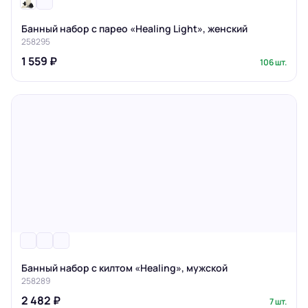
Банный набор с парео «Healing Light», женский
258295
1 559 ₽
106 шт.
Банный набор с килтом «Healing», мужской
258289
2 482 ₽
7 шт.