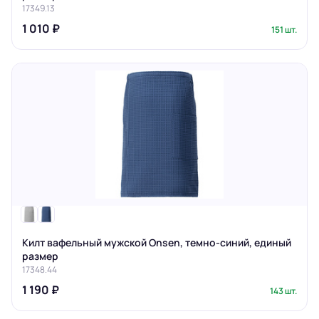
17349.13
1 010 ₽
151 шт.
Килт вафельный мужской Onsen, темно-синий, единый
размер
17348.44
1 190 ₽
143 шт.