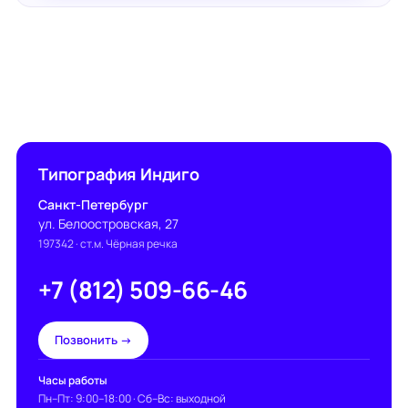
Типография Индиго
Санкт-Петербург
ул. Белоостровская, 27
197342
· ст.м. Чёрная речка
+7 (812) 509-66-46
Позвонить →
Часы работы
Пн–Пт: 9:00–18:00 · Сб–Вс: выходной