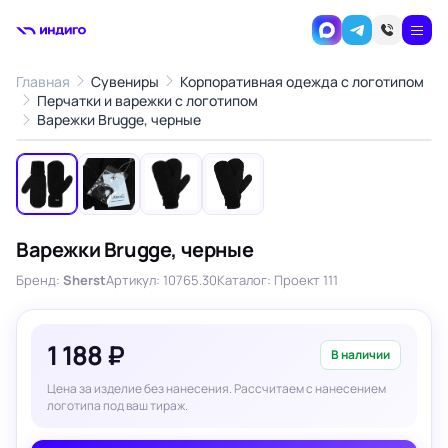
Главная
Сувениры
Корпоративная одежда с логотипом
Перчатки и варежки с логотипом
1
/4
Варежки Brugge, черные
‹
›
Варежки Brugge, черные
Бренд:
Sherst
Артикул: 10765.30
Каталог: Проект 111
1 188 ₽
В наличии
Цена за изделие без нанесения. Рассчитаем с нанесением
логотипа под ваш тираж.