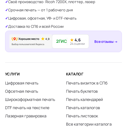
Своё производство: Ricoh 7200X, плоттер, лазер
Срочная печать — от 1 рабочего дня
Цифровая, офсетная, УФ- и DTF-печать
Доставка по СПб и всей России
★
4,6
2ГИС
Все отзывы →
24 оценки
УСЛУГИ
КАТАЛОГ
Цифровая печать
Печать визиток в СПб
Офсетная печать
Печать буклетов
Широкоформатная печать
Печать календарей
DTF печать на текстиле
Печать каталогов
Лазерная гравировка
Печать листовок
Все категории каталога