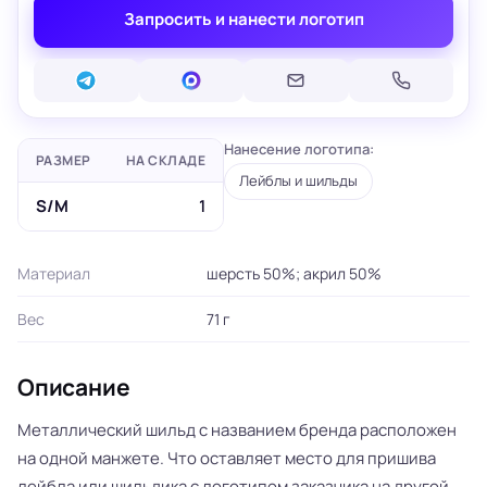
Запросить и нанести логотип
Нанесение логотипа:
РАЗМЕР
НА СКЛАДЕ
Лейблы и шильды
S/M
1
Материал
шерсть 50%; акрил 50%
Вес
71 г
Описание
Металлический шильд с названием бренда расположен
на одной манжете. Что оставляет место для пришива
лейбла или шильдика с логотипом заказчика на другой.