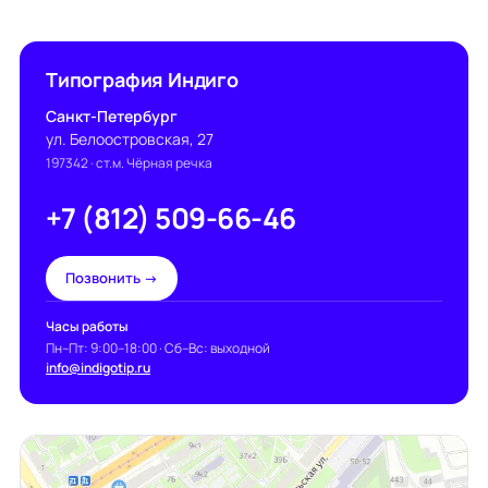
Типография Индиго
Санкт-Петербург
ул. Белоостровская, 27
197342
· ст.м. Чёрная речка
+7 (812) 509-66-46
Позвонить →
Часы работы
Пн–Пт: 9:00–18:00 · Сб–Вс: выходной
info@indigotip.ru