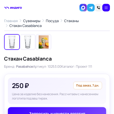
Главная
Сувениры
Посуда
Стаканы
1
/3
Стакан Casablanca
‹
›
Стакан Casablanca
Бренд:
Pasabahce
Артикул: 10253.00
Каталог: Проект 111
250 ₽
Под заказ, 7 дн.
Цена за изделие без нанесения. Рассчитаем с нанесением
логотипа под ваш тираж.
Запросить и нанести логотип