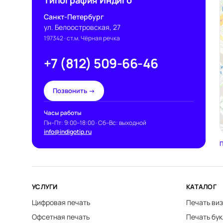
Типография Индиго
Санкт-Петербург
ул. Белоостровская, 27
197342
· ст.м. Чёрная речка
+7 (812) 509-66-46
Позвонить →
Часы работы
Пн–Пт: 9:00–18:00 · Сб–Вс: выходной
info@indigotip.ru
П
УСЛУГИ
КАТАЛОГ
Цифровая печать
Печать виз
Офсетная печать
Печать бу