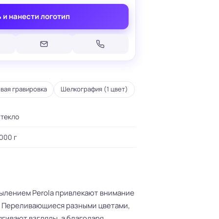
 и нанести логотип
Печать на кепках
вая гравировка
Печать на шопперах
Шелкография (1 цвет)
умаге
Печать на футболках
леящейся
Брендирование униформы
стекло
Брендирование одежды
Печать на термосах
000 г
ылением Perola привлекают внимание
. Переливающиеся разными цветами,
гивают взгляды, а благодаря