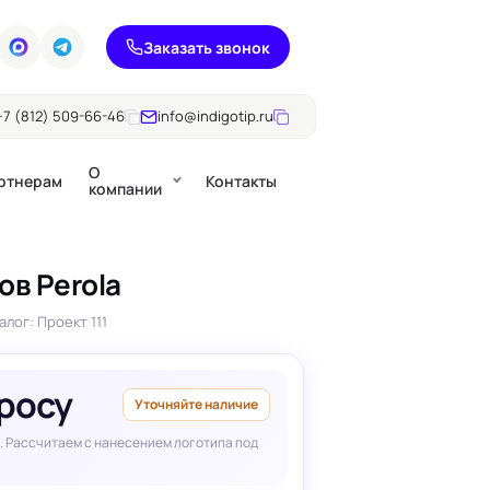
Заказать звонок
+7 (812) 509-66-46
info@indigotip.ru
О
ртнерам
Контакты
компании
ов Perola
Брошюры
алог: Проект 111
Журналы
ючки
Каталоги
Презентации, годовые
просу
е
отчеты
Уточняйте наличие
. Рассчитаем с нанесением логотипа под