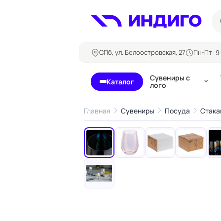
СПб, ул. Белоостровская, 27
Пн-Пт: 9:
Сувениры с
Каталог
лого
Главная
Сувениры
Посуда
Стака
‹
Бланки и формуляры
Билеты, 
Блокноты
Буклеты
Бейджи
Карточны
Визитки
Кубарики
Конверты
Листовки
Ленты для бейджей
Магниты
Папки
Наклейки,
Сертификаты
стикеры
Грамоты
Открытки