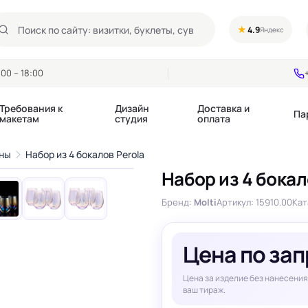
★
4.9
Яндекс
00 – 18:00
Требования к
Дизайн
Доставка и
Па
макетам
студия
оплата
1
/8
ны
Набор из 4 бокалов Perola
›
Набор из 4 бокал
Календари квартальные
Воблеры
купоны
Бренд:
Molti
Артикул: 15910.00
Кат
Календари настольные
Диспенсеры
Календари перекидные
Дорхенгеры / Кр
е игры, колоды
Календари Трио
Некхенгеры
Цена по за
Флажки бумажны
, флаеры
Ценники
Шелфтокеры
Цена за изделие без нанесения
 этикетки,
Ярлыки и бирки
ваш тираж.