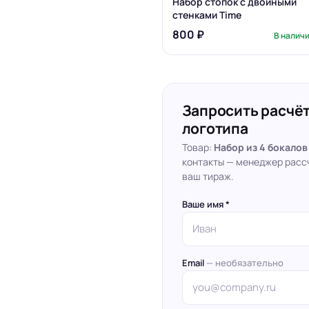
Набор стопок с двойными
стенками Time
800 ₽
В налич
Запросить расчёт
логотипа
Товар:
Набор из 4 бокалов
контакты — менеджер расс
ваш тираж.
Ваше имя *
Email
— необязательно