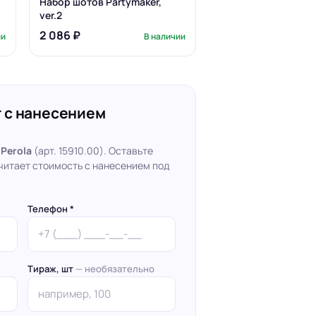
Набор шотов Partymaker,
ver.2
2 086 ₽
ии
В наличии
 с нанесением
 Perola
(арт. 15910.00). Оставьте
читает стоимость с нанесением под
Телефон *
Тираж, шт
— необязательно