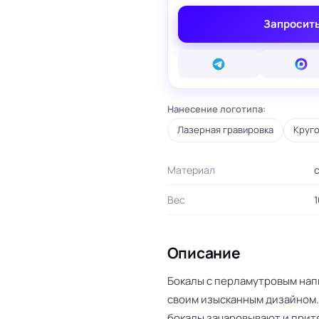
вые карты
Запросить
ые сертификаты
и плакаты
арты
ки
Нанесение логотипа:
и, костеры
Бумажные пакеты
 ресторанов
Готовые бумажные пакеты
Лазерная гравировка
Круго
Печать на фотоб
на окна и двери
Готовые коробки
Печать на самок
на стаканы для
Картонные коробки
пленке
смузи
Материал
Оберточная бумага с
Таблички
ню
логотипом
Стенды
ет
ПВД пакеты
Вес
1
Баннеры
ы/Плейтс-листы
Шуберы, обечайки
Печать на холсте
Этикетки для
Шелфтокеры
ты
маркетплейсов
Описание
 для бутылок
Бокалы с перламутровым нап
своим изысканным дизайном
бокалы зачаровывают и притя