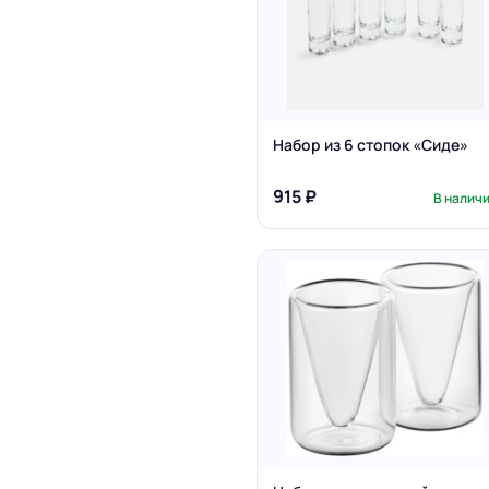
Набор из 6 стопок «Сиде»
915 ₽
В налич