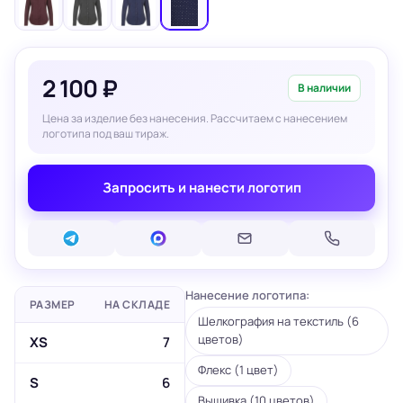
2 100 ₽
В наличии
Цена за изделие без нанесения. Рассчитаем с нанесением
логотипа под ваш тираж.
Запросить и нанести логотип
Нанесение логотипа:
РАЗМЕР
НА СКЛАДЕ
Шелкография на текстиль (6
цветов)
XS
7
Флекс (1 цвет)
S
6
Вышивка (10 цветов)