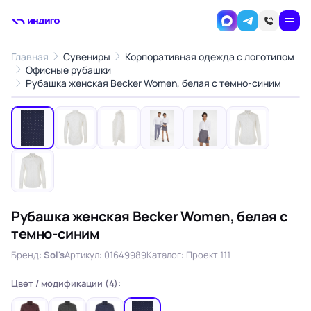
Главная
Сувениры
Корпоративная одежда с логотипом
Офисные рубашки
1
/7
Рубашка женская Becker Women, белая с темно-синим
‹
›
Рубашка женская Becker Women, белая с
темно-синим
Бренд:
Sol's
Артикул: 01649989
Каталог: Проект 111
Цвет / модификации (4):