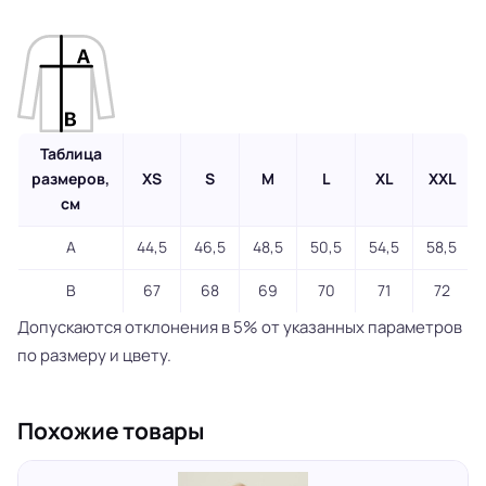
Таблица
размеров,
XS
S
M
L
XL
XXL
см
A
44,5
46,5
48,5
50,5
54,5
58,5
B
67
68
69
70
71
72
Допускаются отклонения в 5% от указанных параметров
по размеру и цвету.
Похожие товары