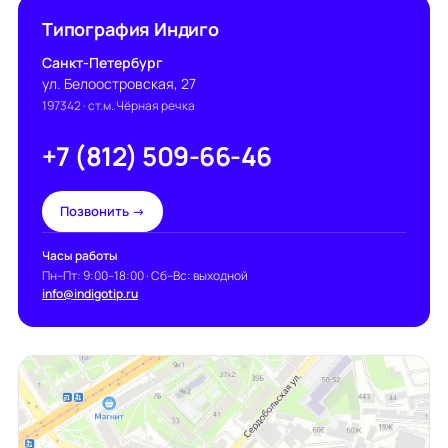
Типография Индиго
Санкт-Петербург
ул. Белоостровская, 27
197342
· ст.м. Чёрная речка
+7 (812) 509-66-46
Позвонить →
Часы работы
Пн–Пт: 9:00–18:00 · Сб–Вс: выходной
info@indigotip.ru