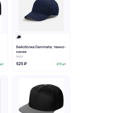
Бейсболка Denimate, темно-
синяя
Molti
525 ₽
шт.
273 шт.