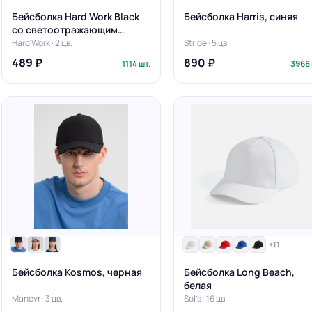
Бейсболка Hard Work Black
Бейсболка Harris, синяя
со светоотражающим
элементом
Hard Work · 2 цв.
Stride · 5 цв.
489 ₽
890 ₽
1114 шт.
3968 
+11
Бейсболка Kosmos, черная
Бейсболка Long Beach,
белая
Manevr · 3 цв.
Sol's · 16 цв.