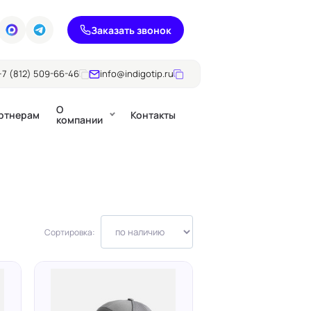
Заказать звонок
+7 (812) 509-66-46
info@indigotip.ru
О
ртнерам
Контакты
компании
Брошюры
Журналы
ючки
Каталоги
Сортировка:
Презентации, годовые
е
отчеты