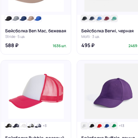
Бейсболка Ben Mac, бежевая
Бейсболка Berwi, черная
Stride · 5 цв.
Molti · 3 цв.
588 ₽
495 ₽
1636 шт.
2469 
+3
+13
Бейсболка Bubble, розовый
Бейсболка Buffalo, темно-