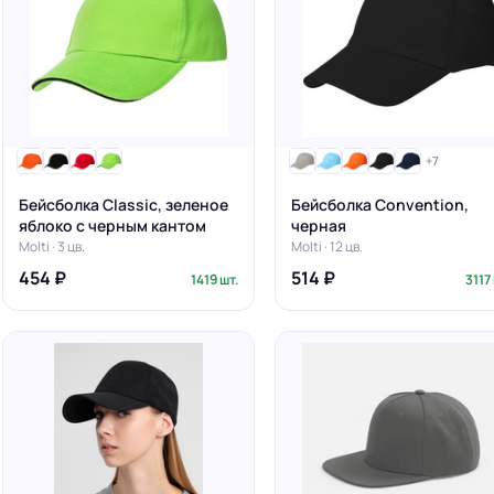
+7
Бейсболка Classic, зеленое
Бейсболка Convention,
яблоко с черным кантом
черная
Molti · 3 цв.
Molti · 12 цв.
454 ₽
514 ₽
1419 шт.
3117 