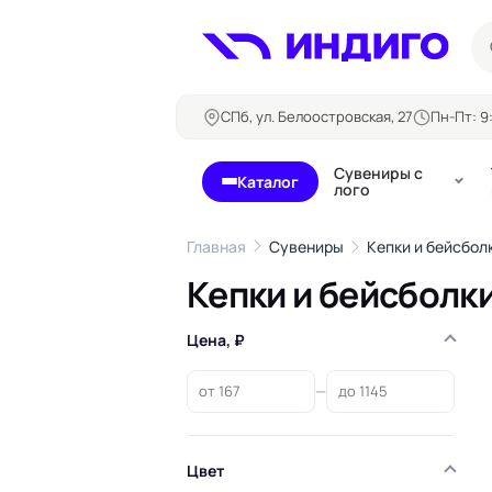
СПб, ул. Белоостровская, 27
Пн-Пт: 9:
Сувениры с
Каталог
лого
Главная
Сувениры
Кепки и бейсбол
Кепки и бейсболк
Бланки и формуляры
Билеты, 
Блокноты
Цена, ₽
Буклеты
Бейджи
Карточны
Визитки
Кубарики
—
Конверты
Листовки
Ленты для бейджей
Магниты
Папки
Наклейки,
Сертификаты
стикеры
Цвет
Грамоты
Открытки