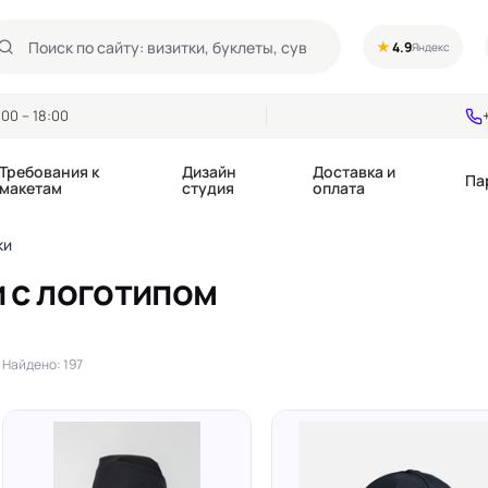
★
4.9
Яндекс
00 – 18:00
Требования к
Дизайн
Доставка и
Па
макетам
студия
оплата
ки
и с логотипом
Календари квартальные
Воблеры
купоны
Календари настольные
Диспенсеры
Календари перекидные
Дорхенгеры / Кр
е игры, колоды
Найдено: 197
Календари Трио
Некхенгеры
Флажки бумажны
, флаеры
Ценники
Шелфтокеры
 этикетки,
Ярлыки и бирки