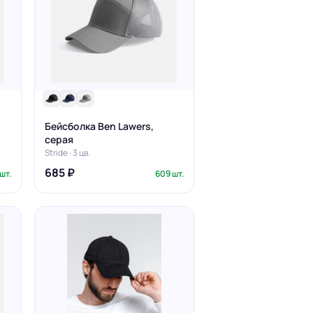
Печать на кепках
Бейсболка Ben Lawers,
Печать на шопперах
умаге
серая
Печать на футболках
леящейся
Stride · 3 цв.
Брендирование униформы
Брендирование одежды
685 ₽
шт.
609 шт.
Печать на термосах