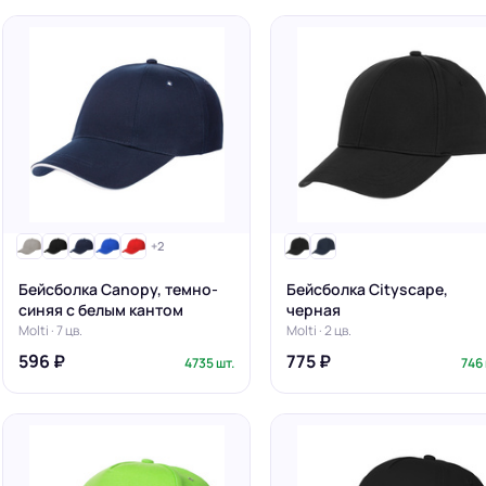
+2
Бейсболка Canopy, темно-
Бейсболка Cityscape,
синяя с белым кантом
черная
Molti · 7 цв.
Molti · 2 цв.
596 ₽
775 ₽
4735 шт.
746 