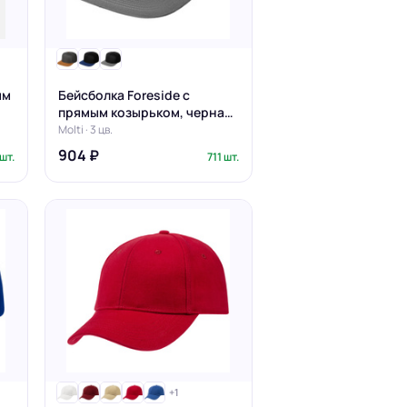
ым
Бейсболка Foreside с
прямым козырьком, черная
с серым
Molti · 3 цв.
904 ₽
шт.
711 шт.
+1