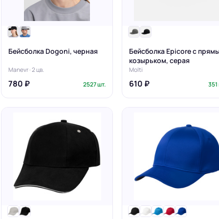
Бейсболка Dogoni, черная
Бейсболка Epicore с прям
козырьком, серая
Manevr · 2 цв.
Molti
780 ₽
610 ₽
2527 шт.
351 