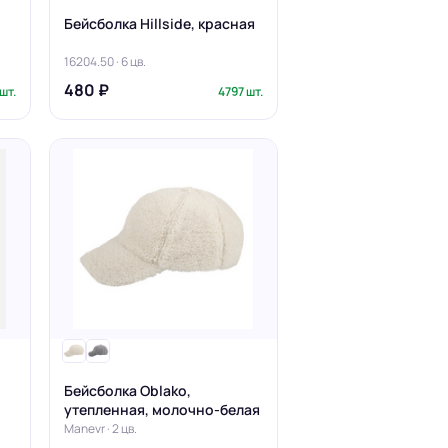
Бейсболка Hillside, красная
16204.50 · 6 цв.
480 ₽
шт.
4797 шт.
Бейсболка Oblako,
утепленная, молочно-белая
Manevr · 2 цв.