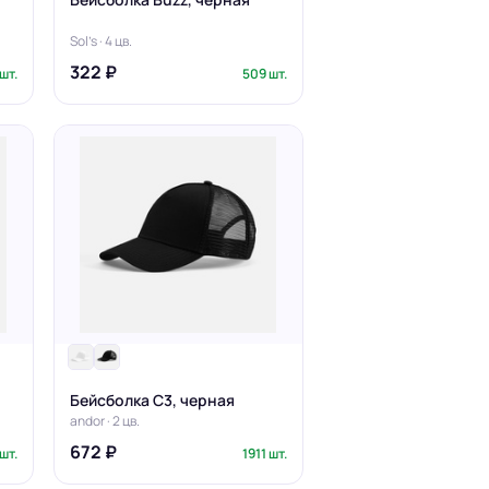
Sol's · 4 цв.
322 ₽
шт.
509 шт.
Бейсболка C3, черная
andor · 2 цв.
672 ₽
шт.
1911 шт.