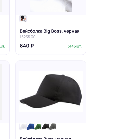
Бейсболка Big Boss, черная
15255.30
840 ₽
шт.
3146 шт.
Бейсболка Buzz, черная