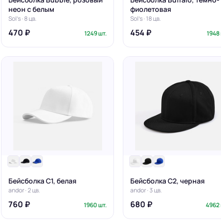
неон с белым
фиолетовая
Sol's · 8 цв.
Sol's · 18 цв.
470 ₽
454 ₽
1249 шт.
1948 
Бейсболка C1, белая
Бейсболка C2, черная
andor · 2 цв.
andor · 3 цв.
760 ₽
680 ₽
1960 шт.
4962 