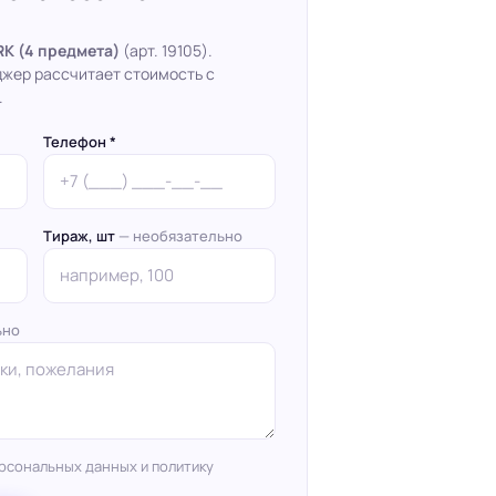
K (4 предмета)
(арт. 19105).
джер рассчитает стоимость с
.
Телефон *
Тираж, шт
— необязательно
ьно
рсональных данных и политику