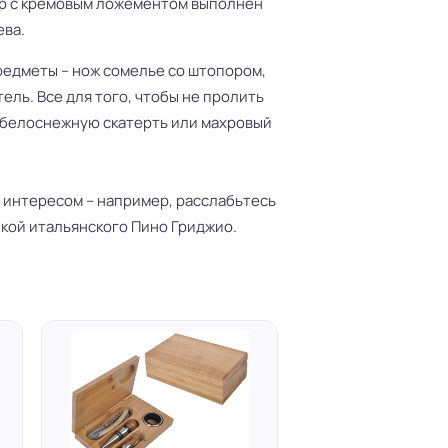
яр с кремовым ложементом выполнен
ева.
редметы – нож сомелье со штопором,
ель. Все для того, чтобы не пролить
, белоснежную скатерть или махровый
 интересом – например, расслабьтесь
кой итальянского Пино Гриджио.