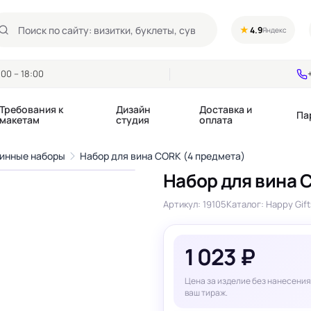
★
4.9
Яндекс
00 – 18:00
Требования к
Дизайн
Доставка и
Па
макетам
студия
оплата
1
/4
инные наборы
Набор для вина CORK (4 предмета)
›
Набор для вина 
Календари квартальные
Воблеры
купоны
Артикул: 19105
Каталог: Happy Gift
Календари настольные
Диспенсеры
Календари перекидные
Дорхенгеры / Кр
е игры, колоды
Календари Трио
Некхенгеры
1 023 ₽
Флажки бумажны
, флаеры
Ценники
Шелфтокеры
Цена за изделие без нанесения
 этикетки,
Ярлыки и бирки
ваш тираж.