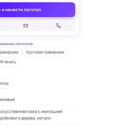
 и нанести логотип
несение логотипа:
Печать на кепках
равировка
Печать на шопперах
Круговая гравировка
умаге
Печать на футболках
леящейся
Ф печать
Брендирование униформы
Брендирование одежды
Печать на термосах
опор
Бежевый
искусственная кожа с имитацией
робкового дерева, металл