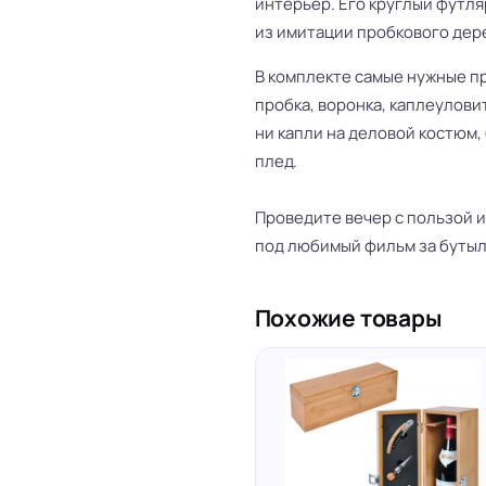
интерьер. Его круглый футл
из имитации пробкового дер
В комплекте самые нужные п
пробка, воронка, каплеуловит
ни капли на деловой костюм
плед.
Проведите вечер с пользой и
под любимый фильм за бутыл
Похожие товары