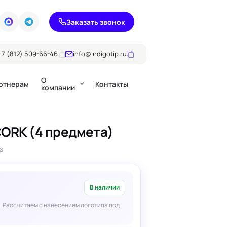
Заказать звонок
+7 (812) 509-66-46
info@indigotip.ru
О
ртнерам
Контакты
компании
CORK (4 предмета)
Брошюры
s
Журналы
ючки
Каталоги
Презентации, годовые
е
отчеты
В наличии
. Рассчитаем с нанесением логотипа под