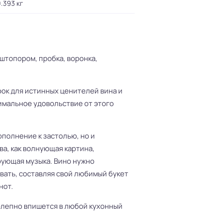
.393 кг
 штопором, пробка, воронка,
ок для истинных ценителей вина и
симальное удовольствие от этого
ополнение к застолью, но и
а, как волнующая картина,
рующая музыка. Вино нужно
авать, составляя свой любимый букет
нот.
олепно впишется в любой кухонный