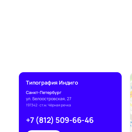
Типография Индиго
Санкт-Петербург
ул. Белоостровская, 27
197342
· ст.м. Чёрная речка
+7 (812) 509-66-46