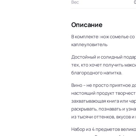
Вес
0
Описание
В комплекте: нож сомелье со
каплеуловитель
Достойный и солидный подар
тех, кто хочет получить мак
благородного напитка.
Вино – не просто приятное д
настоящий продукт творчеств
захватывающая книга или ча
раскрывать, познавать и узн
из тысячи оттенков, вкусов и 
Набор из 4 предметов велик