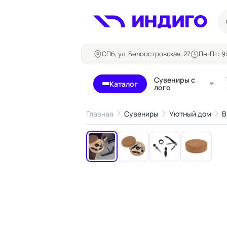
СПб, ул. Белоостровская, 27
Пн-Пт: 9:
Сувениры с
Каталог
лого
Главная
Сувениры
Уютный дом
В
‹
Бланки и формуляры
Билеты, 
Блокноты
Буклеты
Бейджи
Карточны
Визитки
Кубарики
Конверты
Листовки
Ленты для бейджей
Магниты
Папки
Наклейки,
Сертификаты
стикеры
Грамоты
Открытки