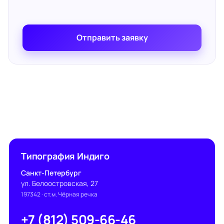
Отправить заявку
Типография Индиго
Санкт-Петербург
ул. Белоостровская, 27
197342
· ст.м. Чёрная речка
+7 (812) 509-66-46