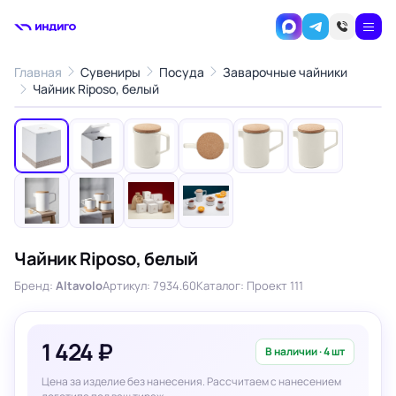
Главная
Сувениры
Посуда
Заварочные чайники
1
/10
Чайник Riposo, белый
‹
›
Чайник Riposo, белый
Бренд:
Altavolo
Артикул: 7934.60
Каталог: Проект 111
1 424 ₽
В наличии · 4 шт
Цена за изделие без нанесения. Рассчитаем с нанесением