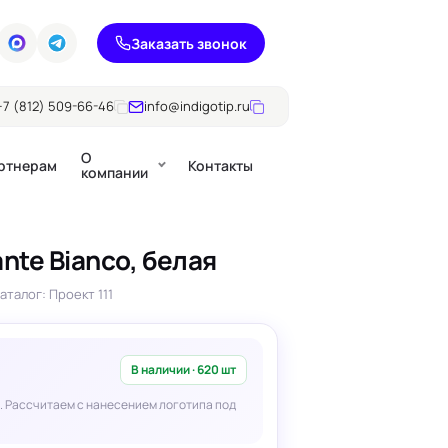
Заказать звонок
+7 (812) 509-66-46
info@indigotip.ru
О
ртнерам
Контакты
компании
nte Bianco, белая
Брошюры
аталог: Проект 111
Журналы
ючки
Каталоги
Презентации, годовые
е
отчеты
В наличии · 620 шт
. Рассчитаем с нанесением логотипа под