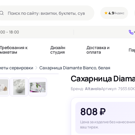
★
4.9
Яндекс
00 – 18:00
Требования к
Дизайн
Доставка и
Па
макетам
студия
оплата
1
/10
еты сервировки
Сахарница Diamante Bianco, белая
›
Сахарница Diama
Календари квартальные
Воблеры
купоны
Бренд:
Altavolo
Артикул: 7933.60
К
Календари настольные
Диспенсеры
Календари перекидные
Дорхенгеры / Кр
е игры, колоды
Календари Трио
Некхенгеры
808 ₽
Флажки бумажны
, флаеры
Ценники
Шелфтокеры
Цена за изделие без нанесения
 этикетки,
Ярлыки и бирки
ваш тираж.