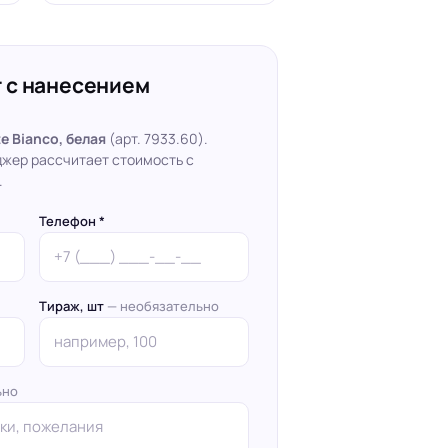
 с нанесением
 Bianco, белая
(арт. 7933.60).
джер рассчитает стоимость с
.
Телефон *
Тираж, шт
— необязательно
ьно