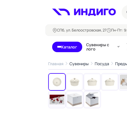
СПб, ул. Белоостровская, 27
Пн-Пт: 9:
Сувениры с
Каталог
лого
Главная
Сувениры
Посуда
Предм
‹
Бланки и формуляры
Билеты, 
Блокноты
Буклеты
Бейджи
Карточны
Визитки
Кубарики
Конверты
Листовки
Ленты для бейджей
Магниты
Папки
Наклейки,
Сертификаты
стикеры
Грамоты
Открытки