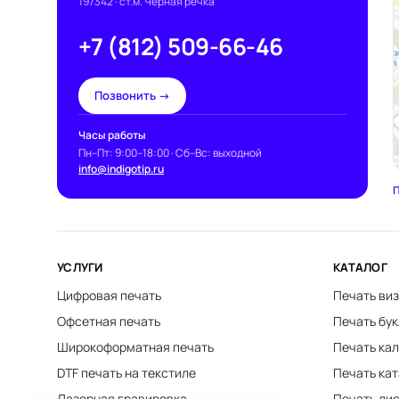
197342
· ст.м. Чёрная речка
+7 (812) 509-66-46
Позвонить →
Часы работы
Пн–Пт: 9:00–18:00 · Сб–Вс: выходной
info@indigotip.ru
П
УСЛУГИ
КАТАЛОГ
Цифровая печать
Печать виз
Офсетная печать
Печать бу
Широкоформатная печать
Печать ка
DTF печать на текстиле
Печать ка
Лазерная гравировка
Печать ли