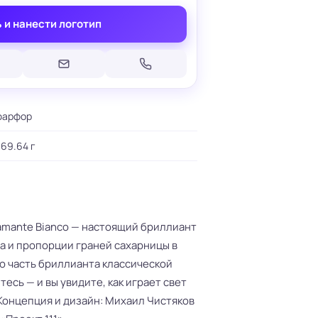
 и нанести логотип
фарфор
Печать на кепках
Печать на шопперах
умаге
Печать на футболках
69.64 г
леящейся
Брендирование униформы
Брендирование одежды
Печать на термосах
amante Bianco — настоящий бриллиант
ра и пропорции граней сахарницы в
 часть бриллианта классической
есь — и вы увидите, как играет свет
онцепция и дизайн: Михаил Чистяков