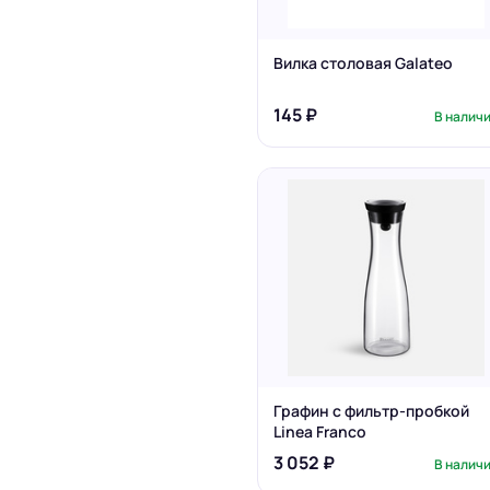
Вилка столовая Galateo
145 ₽
В налич
Графин с фильтр-пробкой
Linea Franco
3 052 ₽
В налич