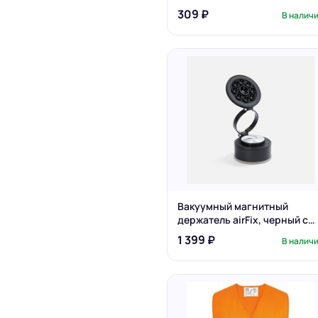
309 ₽
В налич
Вакуумный магнитный
держатель airFix, черный с
серым
1 399 ₽
В налич