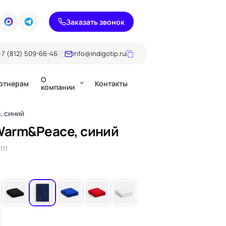
Заказать звонок
+7 (812) 509-66-46
info@indigotip.ru
О
ртнерам
Контакты
компании
, синий
Warm&Peace, синий
Брошюры
111
Журналы
ючки
Каталоги
Презентации, годовые
е
отчеты