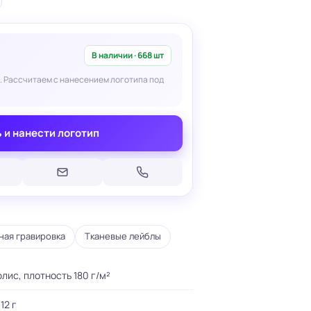
В наличии · 668 шт
. Рассчитаем с нанесением логотипа под
Печать на кепках
Печать на шопперах
 и нанести логотип
умаге
Печать на футболках
леящейся
Брендирование униформы
Брендирование одежды
Печать на термосах
ная гравировка
Тканевые лейблы
лис, плотность 180 г/м²
12 г