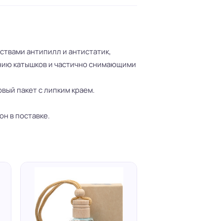
ствами антипилл и антистатик,
ию катышков и частично снимающими
вый пакет с липким краем.
н в поставке.