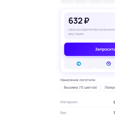
вые карты
ые сертификаты
и плакаты
632 ₽
арты
ки
Цена за изделие без нанесения
ваш тираж.
и, костеры
Бумажные пакеты
 ресторанов
Готовые бумажные пакеты
Запросить
Печать на фотоб
на окна и двери
Готовые коробки
Печать на самок
на стаканы для
Картонные коробки
пленке
смузи
Оберточная бумага с
Таблички
ню
логотипом
Стенды
ет
ПВД пакеты
Баннеры
ы/Плейтс-листы
Шуберы, обечайки
Печать на холсте
Нанесение логотипа:
Этикетки для
Шелфтокеры
ты
маркетплейсов
Вышивка (10 цветов)
Лазер
 для бутылок
Материал
ф
Вес
3