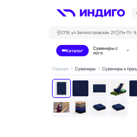
СПб, ул. Белоостровская, 27
Пн-Пт: 9:
Сувениры с
Каталог
лого
Главная
Сувениры
Сувениры к пра
‹
Бланки и формуляры
Билеты, 
Блокноты
Буклеты
Бейджи
Карточны
Визитки
Кубарики
Конверты
Листовки
Ленты для бейджей
Магниты
Папки
Наклейки,
Сертификаты
стикеры
Грамоты
Открытки