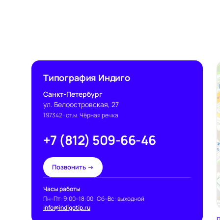
Типография Индиго
Санкт-Петербург
ул. Белоостровская, 27
197342
· ст.м. Чёрная речка
+7 (812) 509-66-46
Позвонить →
Часы работы
Пн–Пт: 9:00–18:00 · Сб–Вс: выходной
info@indigotip.ru
П