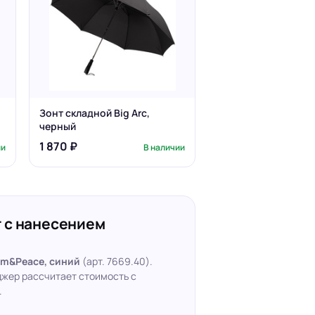
Зонт складной Big Arc,
черный
1 870 ₽
ии
В наличии
 с нанесением
m&Peace, синий
(арт. 7669.40).
джер рассчитает стоимость с
.