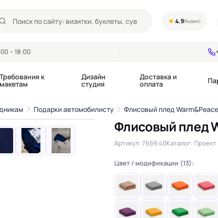
★
4.9
Яндекс
00 – 18:00
Требования к
Дизайн
Доставка и
Па
макетам
студия
оплата
1
/11
здникам
Подарки автомобилисту
Флисовый плед Warm&Peace
›
Флисовый плед 
Календари квартальные
Воблеры
купоны
Артикул: 7669.40
Каталог: Проект 
Календари настольные
Диспенсеры
Календари перекидные
Дорхенгеры / Кр
е игры, колоды
Цвет / модификации (13):
Календари Трио
Некхенгеры
Флажки бумажны
, флаеры
Ценники
Шелфтокеры
 этикетки,
Ярлыки и бирки