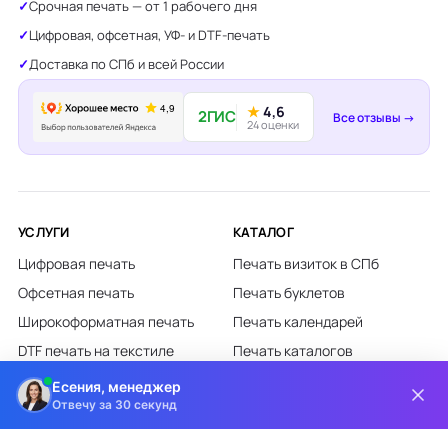
Срочная печать — от 1 рабочего дня
Цифровая, офсетная, УФ- и DTF-печать
Доставка по СПб и всей России
★
4,6
2ГИС
Все отзывы →
24 оценки
УСЛУГИ
КАТАЛОГ
Цифровая печать
Печать визиток в СПб
Офсетная печать
Печать буклетов
Широкоформатная печать
Печать календарей
DTF печать на текстиле
Печать каталогов
Лазерная гравировка
Печать листовок
Есения, менеджер
Отвечу за 30 секунд
Все категории каталога