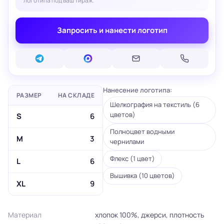
логотипа под ваш тираж.
Запросить и нанести логотип
Нанесение логотипа:
РАЗМЕР
НА СКЛАДЕ
Шелкография на текстиль (6
цветов)
S
6
Полноцвет водными
M
3
чернилами
Флекс (1 цвет)
L
6
Вышивка (10 цветов)
XL
9
Материал
хлопок 100%, джерси, плотность