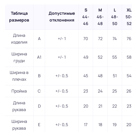
S
M
L
XL
Таблица
Допустимые
44-
46-
48-
50
размеров
отклонения
46
48
50
52
Длина
A
+/- 1
70
72
74
76
изделия
Ширина
A1
+/- 1
49
52
55
58
груди
Ширина в
B
+/- 0,5
45
48
51
54
плечах
Пройма
C
+/- 0,5
23
24
25
26
Длина
D
+/- 0,5
20
21
22
23
рукава
Ширина
E
+/- 0,5
17
18
19
20
рукава