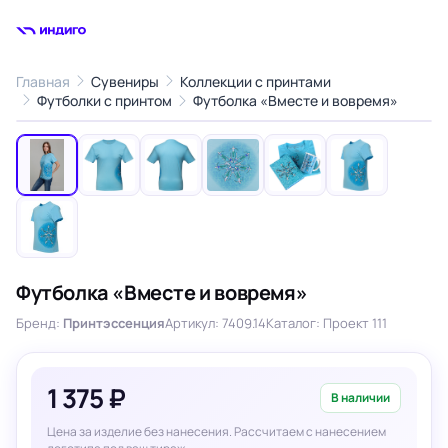
Главная
Сувениры
Коллекции с принтами
1
/7
Футболки с принтом
Футболка «Вместе и вовремя»
‹
›
Футболка «Вместе и вовремя»
Бренд:
Принтэссенция
Артикул: 7409.14
Каталог: Проект 111
1 375 ₽
В наличии
Цена за изделие без нанесения. Рассчитаем с нанесением