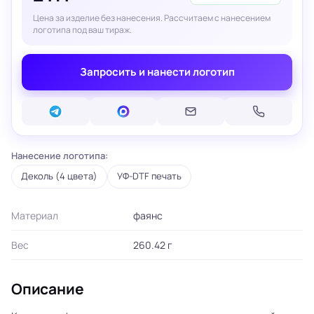
Цена за изделие без нанесения. Рассчитаем с нанесением
логотипа под ваш тираж.
Запросить и нанести логотип
Нанесение логотипа:
Деколь (4 цвета)
УФ-DTF печать
Материал
фаянс
Вес
260.42 г
Описание