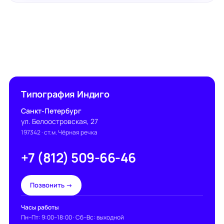
Типография Индиго
Санкт-Петербург
ул. Белоостровская, 27
197342
· ст.м. Чёрная речка
+7 (812) 509-66-46
Позвонить →
Часы работы
Пн–Пт: 9:00–18:00 · Сб–Вс: выходной