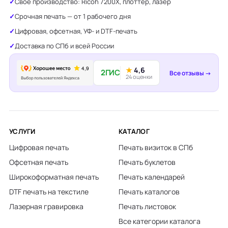
Своё производство: Ricoh 7200X, плоттер, лазер
Срочная печать — от 1 рабочего дня
Цифровая, офсетная, УФ- и DTF-печать
Доставка по СПб и всей России
★
4,6
2ГИС
Все отзывы →
24 оценки
УСЛУГИ
КАТАЛОГ
Цифровая печать
Печать визиток в СПб
Офсетная печать
Печать буклетов
Широкоформатная печать
Печать календарей
DTF печать на текстиле
Печать каталогов
Лазерная гравировка
Печать листовок
Все категории каталога