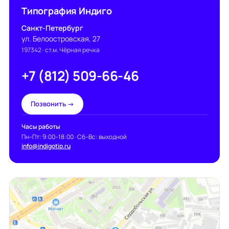
Типография Индиго
Санкт-Петербург
ул. Белоостровская, 27
197342
· ст.м. Чёрная речка
+7 (812) 509-66-46
Позвонить →
Часы работы
Пн–Пт: 9:00–18:00 · Сб–Вс: выходной
info@indigotip.ru