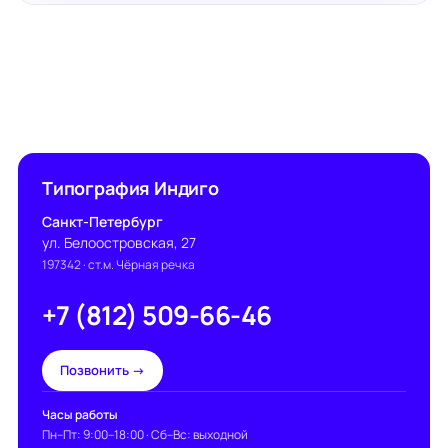
Типография Индиго
Санкт-Петербург
ул. Белоостровская, 27
197342
· ст.м. Чёрная речка
+7 (812) 509-66-46
Позвонить →
Часы работы
Пн–Пт: 9:00–18:00 · Сб–Вс: выходной