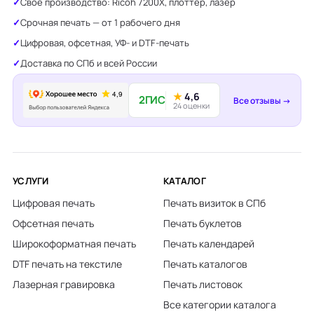
Своё производство: Ricoh 7200X, плоттер, лазер
Срочная печать — от 1 рабочего дня
Цифровая, офсетная, УФ- и DTF-печать
Доставка по СПб и всей России
★
4,6
2ГИС
Все отзывы →
24 оценки
УСЛУГИ
КАТАЛОГ
Цифровая печать
Печать визиток в СПб
Офсетная печать
Печать буклетов
Широкоформатная печать
Печать календарей
DTF печать на текстиле
Печать каталогов
Лазерная гравировка
Печать листовок
Есения, менеджер
Отвечу за 30 секунд
Все категории каталога