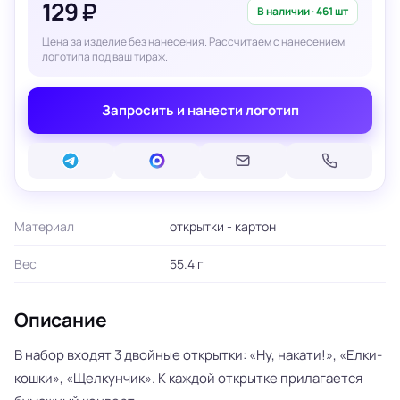
129 ₽
В наличии · 461 шт
Цена за изделие без нанесения. Рассчитаем с нанесением
логотипа под ваш тираж.
Запросить и нанести логотип
Материал
открытки - картон
Вес
55.4 г
Описание
В набор входят 3 двойные открытки: «Ну, накати!», «Елки-
кошки», «Щелкунчик». К каждой открытке прилагается