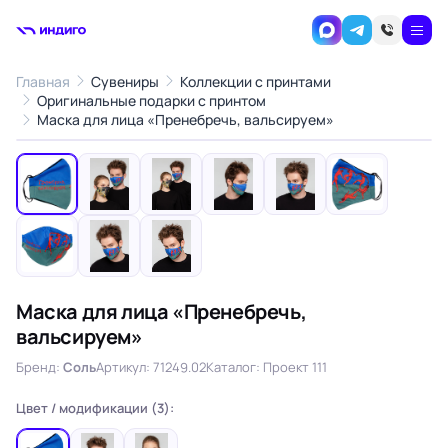
Главная
Сувениры
Коллекции с принтами
Оригинальные подарки с принтом
1
/9
Маска для лица «Пренебречь, вальсируем»
‹
›
Маска для лица «Пренебречь,
вальсируем»
Бренд:
Соль
Артикул: 71249.02
Каталог: Проект 111
Цвет / модификации (3):