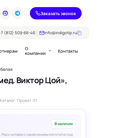
Заказать звонок
+7 (812) 509-66-46
info@indigotip.ru
О
ртнерам
Контакты
компании
 белая
ед. Виктор Цой»,
Брошюры
Журналы
ючки
Каталог: Проект 111
Каталоги
Презентации, годовые
е
отчеты
В наличии
. Рассчитаем с нанесением логотипа под