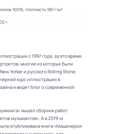
лопок 100%, плотность 180 г/м²
00 г
ллюстрации с 1997 года: за это время
ртретов, многие из которых были
ew Yorker и русского Rolling Stone.
черний курс иллюстрации в
зайна и ведет блог о современной
«Бумкнига» вышел сборник работ
етов музыкантов». А в 2019-м
была опубликована книга «Машинерия
подавателя и художника», где