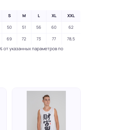
S
M
L
XL
XXL
50
51
56
60
62
69
72
73
77
78,5
% от указанных параметров по