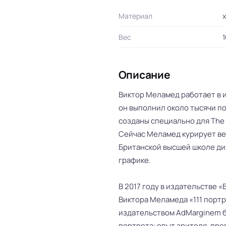
Материал
х
Вес
1
Описание
Виктор Меламед работает в и
он выполнил около тысячи по
созданы специально для The N
Сейчас Меламед курирует ве
Британской высшей школе ди
графике.
В 2017 году в издательстве 
Виктора Меламеда «111 портр
издательством AdMarginem 
портрета: опыт зрителя, пре