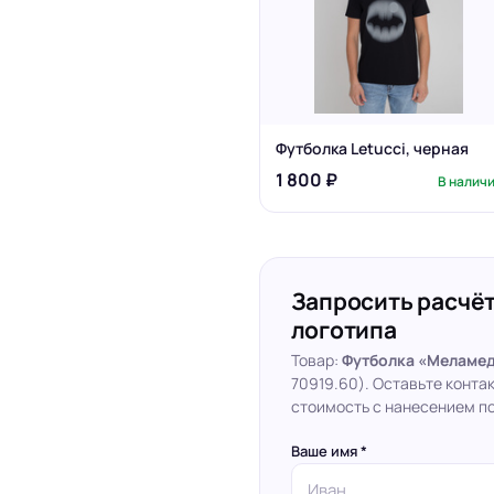
Футболка Letucci, черная
1 800 ₽
В налич
Запросить расчёт
логотипа
Товар:
Футболка «Меламед.
70919.60). Оставьте конта
стоимость с нанесением по
Ваше имя *