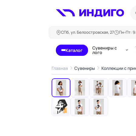
СПб, ул. Белоостровская, 27
Пн-Пт: 9:
Сувениры с
Каталог
лого
Главная
Сувениры
Коллекции с при
‹
Бланки и формуляры
Билеты, 
Блокноты
Буклеты
Бейджи
Карточны
Визитки
Кубарики
Конверты
Листовки
Ленты для бейджей
Магниты
Папки
Наклейки,
Сертификаты
стикеры
Грамоты
Открытки