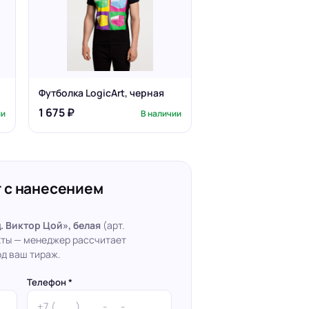
Футболка LogicArt, черная
1 675 ₽
ии
В наличии
 с нанесением
 Виктор Цой», белая
(арт.
кты — менеджер рассчитает
д ваш тираж.
Телефон *