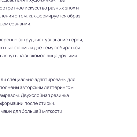
ртретное искусство разных эпох и
ления о том, как формируется образ
ашем сознании.
меренно затрудняет узнавание героя,
актные формы и дает ему собираться
зглянуть на знакомое лицо другими
ыли специально адаптированы для
ополнены авторским леттерингом.
 вырезом. Двухслойная резинка
еформации после стирки.
имами для большей мягкости.