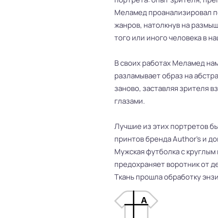
Меламед проанализировал по
жанров, натолкнув на размыш
того или иного человека в н
В своих работах Меламед на
разламывает образ на абстр
заново, заставляя зрителя в
глазами.
Лучшие из этих портретов б
принтов бренда Author’s и д
Мужская футболка с круглым
предохраняет воротник от д
Ткань прошла обработку энз