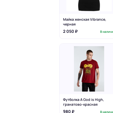
Майка женская Vibrance,
черная
2 050 ₽
В налич
Футболка A God is High,
гранатово-красная
980 ₽
В налич