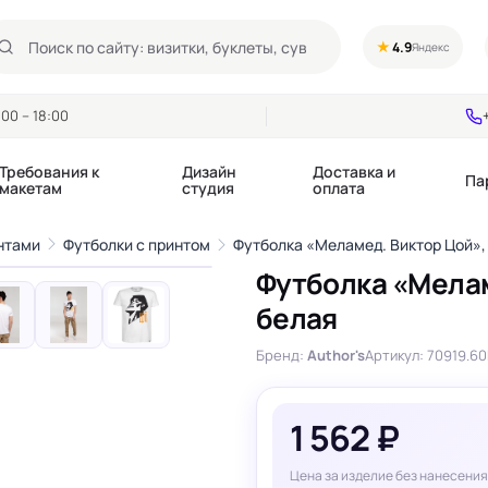
★
4.9
Яндекс
00 – 18:00
Требования к
Дизайн
Доставка и
Па
макетам
студия
оплата
1
/10
нтами
Футболки с принтом
Футболка «Меламед. Виктор Цой»,
›
Футболка «Мелам
Календари квартальные
Воблеры
белая
купоны
Календари настольные
Диспенсеры
Календари перекидные
Дорхенгеры / Кр
Бренд:
Author's
Артикул: 70919.60
е игры, колоды
Календари Трио
Некхенгеры
Флажки бумажны
, флаеры
Ценники
1 562 ₽
Шелфтокеры
 этикетки,
Ярлыки и бирки
Цена за изделие без нанесения