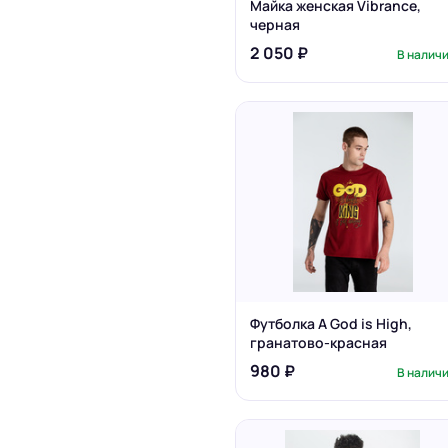
Майка женская Vibrance,
черная
2 050 ₽
В налич
Футболка A God is High,
гранатово-красная
980 ₽
В налич