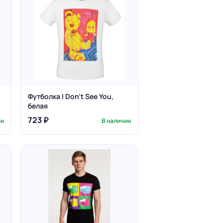
Футболка I Don't See You,
белая
723 ₽
ии
В наличии