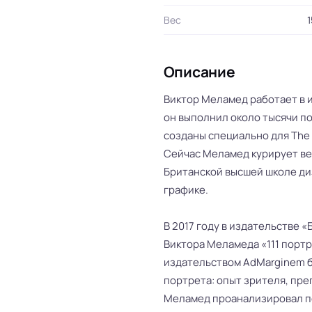
Вес
1
Описание
Виктор Меламед работает в и
он выполнил около тысячи по
созданы специально для The N
Сейчас Меламед курирует ве
Британской высшей школе ди
графике.
В 2017 году в издательстве 
Виктора Меламеда «111 портр
издательством AdMarginem 
портрета: опыт зрителя, пре
Меламед проанализировал по