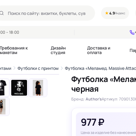
★
4.9
Яндекс
00 – 18:00
Требования к
Дизайн
Доставка и
Па
макетам
студия
оплата
1
/12
нтами
Футболки с принтом
Футболка «Меламед. Massive Attac
›
Футболка «Мелам
Календари квартальные
Воблеры
черная
купоны
Календари настольные
Диспенсеры
Календари перекидные
Дорхенгеры / Кр
Бренд:
Author's
Артикул: 70901.30
е игры, колоды
Календари Трио
Некхенгеры
Флажки бумажны
, флаеры
Ценники
977 ₽
Шелфтокеры
 этикетки,
Ярлыки и бирки
Цена за изделие без нанесения