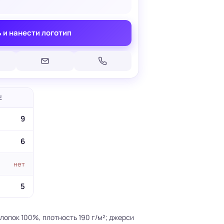
 и нанести логотип
Печать на кепках
Печать на шопперах
умаге
Е
Печать на футболках
леящейся
Брендирование униформы
9
Брендирование одежды
Печать на термосах
6
нет
5
лопок 100%, плотность 190 г/м²; джерси