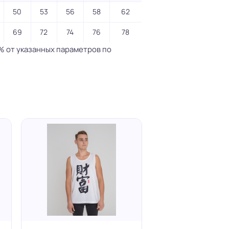
50
53
56
58
62
69
72
74
76
78
% от указанных параметров по