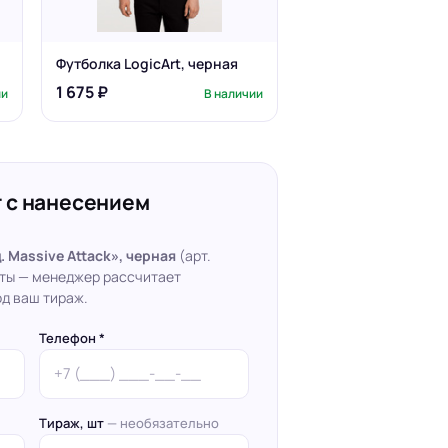
Футболка LogicArt, черная
1 675 ₽
ии
В наличии
 с нанесением
 Massive Attack», черная
(арт.
кты — менеджер рассчитает
д ваш тираж.
Телефон *
Тираж, шт
— необязательно