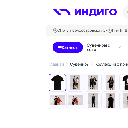
СПб, ул. Белоостровская, 27
Пн-Пт: 9:
Сувениры с
Каталог
лого
Главная
Сувениры
Коллекции с при
‹
Бланки и формуляры
Билеты, 
Блокноты
Буклеты
Бейджи
Карточны
Визитки
Кубарики
Конверты
Листовки
Ленты для бейджей
Магниты
Папки
Наклейки,
Сертификаты
стикеры
Грамоты
Открытки