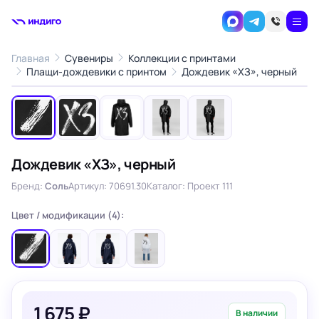
Главная
Сувениры
Коллекции с принтами
1
/5
Плащи-дождевики с принтом
Дождевик «ХЗ», черный
‹
›
Дождевик «ХЗ», черный
Бренд:
Соль
Артикул: 70691.30
Каталог: Проект 111
Цвет / модификации (4):
1 675 ₽
В наличии