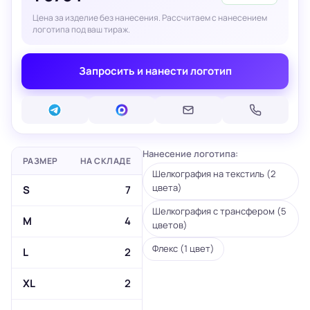
Цена за изделие без нанесения. Рассчитаем с нанесением
логотипа под ваш тираж.
Запросить и нанести логотип
Нанесение логотипа:
РАЗМЕР
НА СКЛАДЕ
Шелкография на текстиль (2
цвета)
S
7
Шелкография с трансфером (5
M
4
цветов)
Флекс (1 цвет)
L
2
XL
2