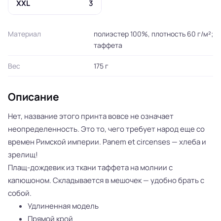
XXL
3
Материал
полиэстер 100%, плотность 60 г/м²;
таффета
Вес
175 г
Описание
Нет, название этого принта вовсе не означает
неопределенность. Это то, чего требует народ еще со
времен Римской империи. Panem et сircenses — хлеба и
зрелищ!
Плащ-дождевик из ткани таффета на молнии с
капюшоном. Складывается в мешочек — удобно брать с
собой.
Удлиненная модель
Прямой крой