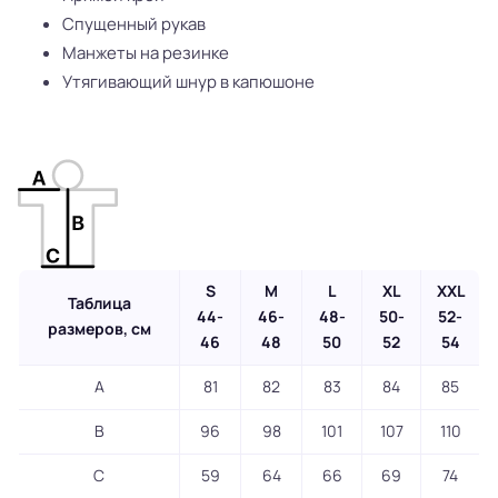
Спущенный рукав
Манжеты на резинке
Утягивающий шнур в капюшоне
S
M
L
XL
XXL
Таблица
44-
46-
48-
50-
52-
размеров, см
46
48
50
52
54
A
81
82
83
84
85
B
96
98
101
107
110
C
59
64
66
69
74