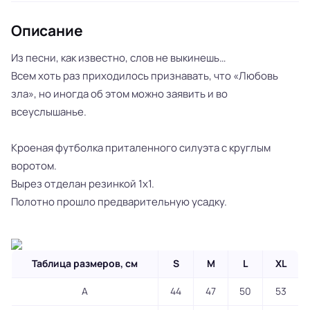
Описание
Из песни, как известно, слов не выкинешь…
Всем хоть раз приходилось признавать, что «Любовь
зла», но иногда об этом можно заявить и во
всеуслышанье.
Кроеная футболка приталенного силуэта с круглым
воротом.
Вырез отделан резинкой 1х1.
Полотно прошло предварительную усадку.
Таблица размеров, см
S
M
L
XL
A
44
47
50
53