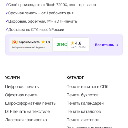
Своё производство: Ricoh 7200X, плоттер, лазер
Срочная печать — от 1 рабочего дня
Цифровая, офсетная, УФ- и DTF-печать
Доставка по СПб и всей России
★
4,6
2ГИС
Все отзывы →
24 оценки
УСЛУГИ
КАТАЛОГ
Цифровая печать
Печать визиток в СПб
Офсетная печать
Печать буклетов
Широкоформатная печать
Печать календарей
DTF печать на текстиле
Печать каталогов
Лазерная гравировка
Печать листовок
Все категории каталога