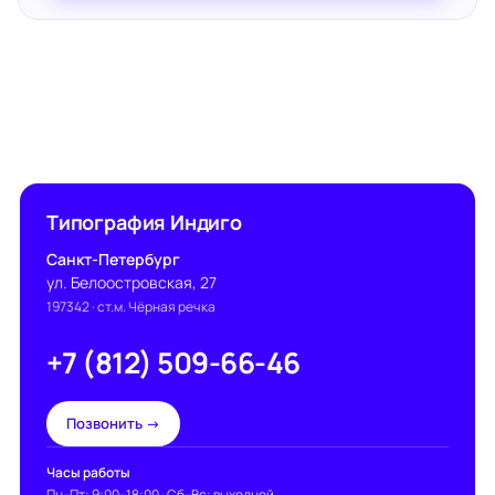
Типография Индиго
Санкт-Петербург
ул. Белоостровская, 27
197342
· ст.м. Чёрная речка
+7 (812) 509-66-46
Позвонить →
Часы работы
Пн–Пт: 9:00–18:00 · Сб–Вс: выходной