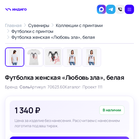
Главная
Сувениры
Коллекции с принтами
Футболки с принтом
1
/5
Футболка женская «Любовь зла», белая
‹
›
Футболка женская «Любовь зла», белая
Бренд:
Соль
Артикул: 70623.60
Каталог: Проект 111
1 340 ₽
В наличии
Цена за изделие без нанесения. Рассчитаем с нанесением
логотипа под ваш тираж.